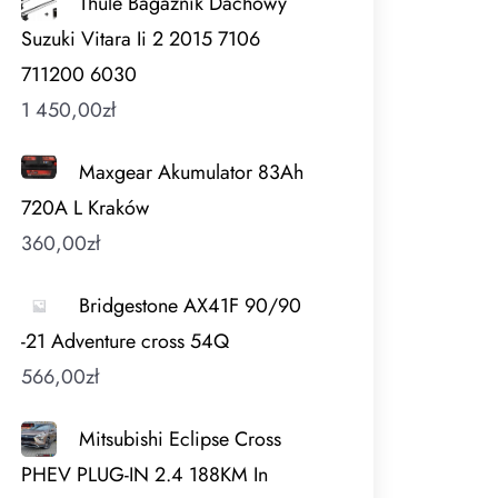
Thule Bagażnik Dachowy
Suzuki Vitara Ii 2 2015 7106
711200 6030
1 450,00
zł
Maxgear Akumulator 83Ah
720A L Kraków
360,00
zł
Bridgestone AX41F 90/90
-21 Adventure cross 54Q
566,00
zł
Mitsubishi Eclipse Cross
PHEV PLUG-IN 2.4 188KM In