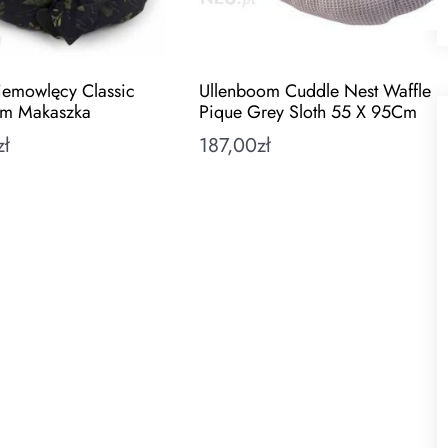
emowlęcy Classic
Ullenboom Cuddle Nest Waffle
um Makaszka
Pique Grey Sloth 55 X 95Cm
zł
187,00
zł