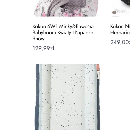
Kokon 6W1 Minky&Bawełna
Kokon Ni
Babyboom Kwiaty I Łapacze
Herbari
Snów
249,00
129,99
zł