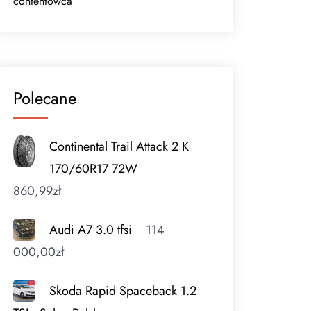
contentowca
Polecane
Continental Trail Attack 2 K
170/60R17 72W
860,99
zł
Audi A7 3.0 tfsi
114
000,00
zł
Skoda Rapid Spaceback 1.2