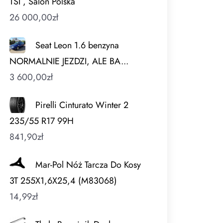
TSI , Salon Polska
26 000,00
zł
Seat Leon 1.6 benzyna
NORMALNIE JEZDZI, ALE BA...
3 600,00
zł
Pirelli Cinturato Winter 2
235/55 R17 99H
841,90
zł
Mar-Pol Nóż Tarcza Do Kosy
3T 255X1,6X25,4 (M83068)
14,99
zł