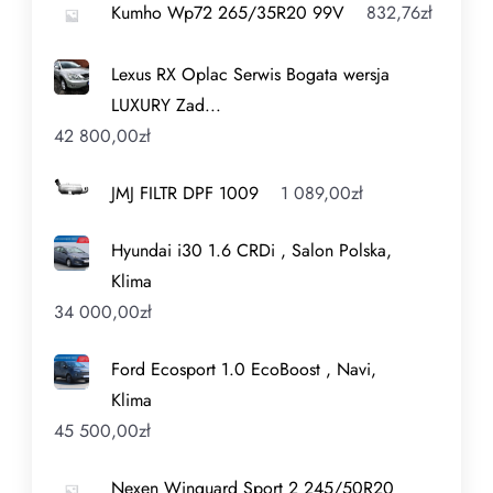
Kumho Wp72 265/35R20 99V
832,76
zł
Lexus RX Oplac Serwis Bogata wersja
LUXURY Zad...
42 800,00
zł
JMJ FILTR DPF 1009
1 089,00
zł
Hyundai i30 1.6 CRDi , Salon Polska,
Klima
34 000,00
zł
Ford Ecosport 1.0 EcoBoost , Navi,
Klima
45 500,00
zł
Nexen Winguard Sport 2 245/50R20