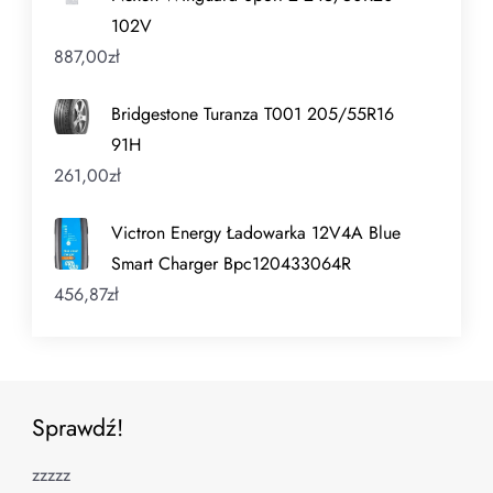
102V
887,00
zł
Bridgestone Turanza T001 205/55R16
91H
261,00
zł
Victron Energy Ładowarka 12V4A Blue
Smart Charger Bpc120433064R
456,87
zł
Sprawdź!
zzzzz