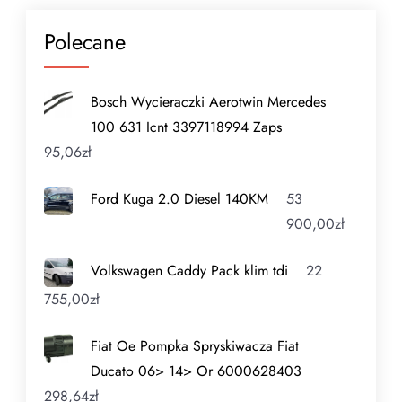
Polecane
Bosch Wycieraczki Aerotwin Mercedes
100 631 Icnt 3397118994 Zaps
95,06
zł
Ford Kuga 2.0 Diesel 140KM
53
900,00
zł
Volkswagen Caddy Pack klim tdi
22
755,00
zł
Fiat Oe Pompka Spryskiwacza Fiat
Ducato 06> 14> Or 6000628403
298,64
zł