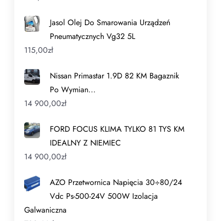
Jasol Olej Do Smarowania Urządzeń
Pneumatycznych Vg32 5L
115,00
zł
Nissan Primastar 1.9D 82 KM Bagaznik
Po Wymian...
14 900,00
zł
FORD FOCUS KLIMA TYLKO 81 TYS KM
IDEALNY Z NIEMIEC
14 900,00
zł
AZO Przetwornica Napięcia 30÷80/24
Vdc Ps-500-24V 500W Izolacja
Galwaniczna