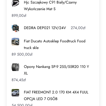
Hjc Szczękowy C91 Biały/Czarny
Wykończenie Mat S
899,00
zł
DEDRA DEP021 12V/24V
274,00
zł
Fiat Ducato Autosklep Foodtruck Food
truck skle
89 500,00
zł
Opony Nankang SP-9 255/55R20 110 Y
XL
874,45
zł
FIAT FREEMONT 2.0 170 KM 4X4 FUUL
OPCJA LED 7 OSÓB
54 500,00
zł