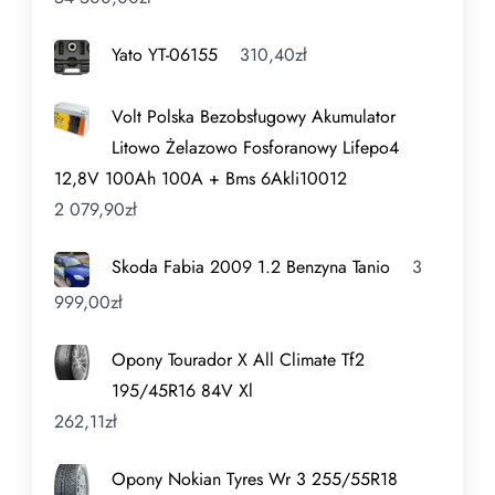
Yato YT-06155
310,40
zł
Volt Polska Bezobsługowy Akumulator
Litowo Żelazowo Fosforanowy Lifepo4
12,8V 100Ah 100A + Bms 6Akli10012
2 079,90
zł
Skoda Fabia 2009 1.2 Benzyna Tanio
3
999,00
zł
Opony Tourador X All Climate Tf2
195/45R16 84V Xl
262,11
zł
Opony Nokian Tyres Wr 3 255/55R18