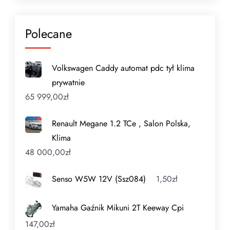
Polecane
Volkswagen Caddy automat pdc tył klima
prywatnie
65 999,00
zł
Renault Megane 1.2 TCe , Salon Polska,
Klima
48 000,00
zł
Senso W5W 12V (Ssz084)
1,50
zł
Yamaha Gaźnik Mikuni 2T Keeway Cpi
147,00
zł