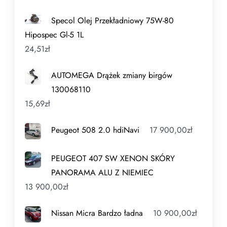
Specol Olej Przekładniowy 75W-80
Hipospec Gl-5 1L
24,51
zł
AUTOMEGA Drążek zmiany birgów
130068110
15,69
zł
Peugeot 508 2.0 hdiNavi
17 900,00
zł
PEUGEOT 407 SW XENON SKÓRY
PANORAMA ALU Z NIEMIEC
13 900,00
zł
Nissan Micra Bardzo ładna
10 900,00
zł