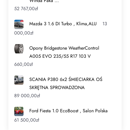
Winda Paka ...
52 767,00
zł
Mazda 3 1.6 DI Turbo , Klima,ALU
13
000,00
zł
Opony Bridgestone WeatherControl
A005 EVO 235/55 R17 103 V
660,00
zł
SCANIA P380 6x2 ŚMIECIARKA OŚ
SKRĘTNA SPROWADZONA
89 000,00
zł
Ford Fiesta 1.0 EcoBoost , Salon Polska
61 500,00
zł