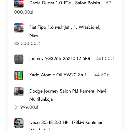
Dacia Duster 1.0 TCe , Salon Polska
59
000,00
zł
Fiat Tipo 1.6 MultiJet , 1. Właściciel,
Navi
32 500,00
zł
Journey YG3266 25X10-12 6PR
461,00
zł
Xado Atomic Oil 5W20 Sn 1L
44,50
zł
Dodge Journey Salon PL! Kamera, Navi,
Multifunkcja
31 999,00
zł
Iveco 35s18 3.0 HPI 178kM Kontener