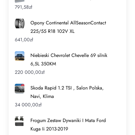
791,58
zł
Opony Continental AllSeasonContact
225/55 R18 102V XL
641,00
zł
Niebieski Chevrolet Chevelle 69 silnik
6,5L 350KM
220 000,00
zł
Skoda Rapid 1.2 TSI , Salon Polska,
Navi, Klima
34 000,00
zł
Frogum Zestaw Dywaniki I Mata Ford
Kuga Ii 2013-2019