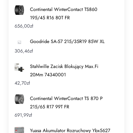
Continental WinterContact TS860
195/45 R16 80T FR
656,00
zł
Goodride SA-57 215/35R19 85W XL
306,46
zł
Stahlwille Zacisk Blokujący Max.Fi
20Mm 74340001
42,70
zł
Continental WinterContact TS 870 P
215/65 R17 99T FR
691,99
zł
Yuasa Akumulator Rozruchowy Ybx5627