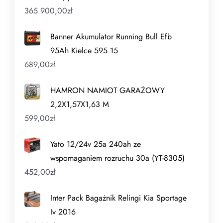
365 900,00
zł
Banner Akumulator Running Bull Efb
95Ah Kielce 595 15
689,00
zł
HAMRON NAMIOT GARAŻOWY
2,2X1,57X1,63 M
599,00
zł
Yato 12/24v 25a 240ah ze
wspomaganiem rozruchu 30a (YT-8305)
452,00
zł
Inter Pack Bagażnik Relingi Kia Sportage
Iv 2016