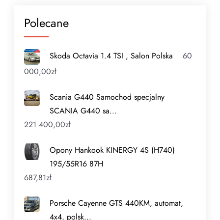
Polecane
Skoda Octavia 1.4 TSI , Salon Polska
60
000,00
zł
Scania G440 Samochod specjalny
SCANIA G440 sa...
221 400,00
zł
Opony Hankook KINERGY 4S (H740)
195/55R16 87H
687,81
zł
Porsche Cayenne GTS 440KM, automat,
4x4, polsk...