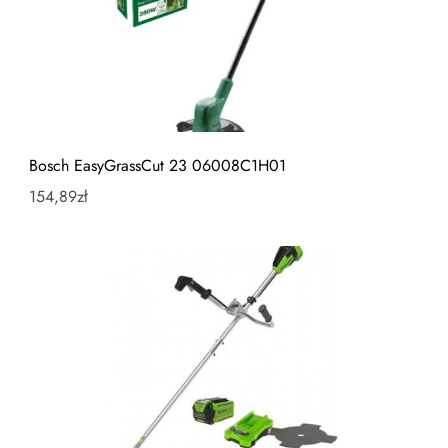
Bosch EasyGrassCut 23 06008C1H01
154,89
zł