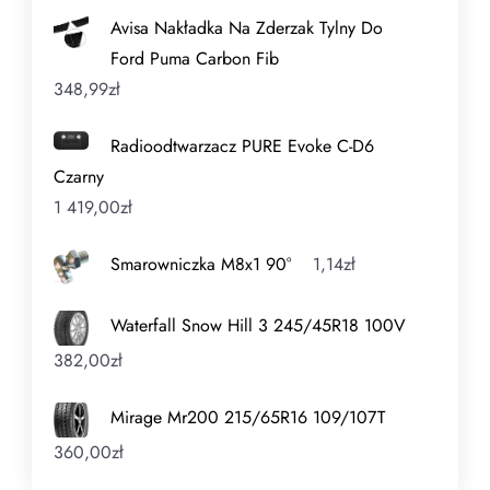
Avisa Nakładka Na Zderzak Tylny Do
Ford Puma Carbon Fib
348,99
zł
Radioodtwarzacz PURE Evoke C-D6
Czarny
1 419,00
zł
Smarowniczka M8x1 90°
1,14
zł
Waterfall Snow Hill 3 245/45R18 100V
382,00
zł
Mirage Mr200 215/65R16 109/107T
360,00
zł