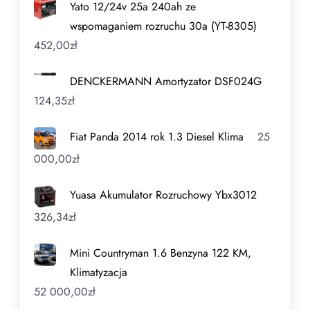
Yato 12/24v 25a 240ah ze
wspomaganiem rozruchu 30a (YT-8305)
452,00
zł
DENCKERMANN Amortyzator DSF024G
124,35
zł
Fiat Panda 2014 rok 1.3 Diesel Klima
25
000,00
zł
Yuasa Akumulator Rozruchowy Ybx3012
326,34
zł
Mini Countryman 1.6 Benzyna 122 KM,
Klimatyzacja
52 000,00
zł