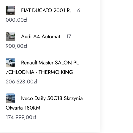
FIAT DUCATO 2001 R.
6
000,00
zł
Audi A4 Automat
17
900,00
zł
Renault Master SALON PL
/CHŁODNIA - THERMO KING
206 628,00
zł
Iveco Daily 50C18 Skrzynia
Otwarta 180KM
174 999,00
zł