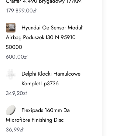
Crafter 4.490 Brygadowy 177KM
179 899,00
zł
Hyundai Oe Sensor Moduł
Airbag Poduszek I30 N 95910
S0000
600,00
zł
Delphi Klocki Hamulcowe
Komplet Lp3736
349,20
zł
Flexipads 160mm Da
Microfibre Finishing Disc
36,99
zł