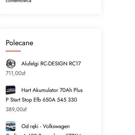
contentowca
Polecane
Alufelgi RC-DESIGN RC17
711,00
zł
Hart Akumulator 70Ah Plus
P Start Stop Efb 650A 545 330
389,00
zł
Od ręki - Volkswagen