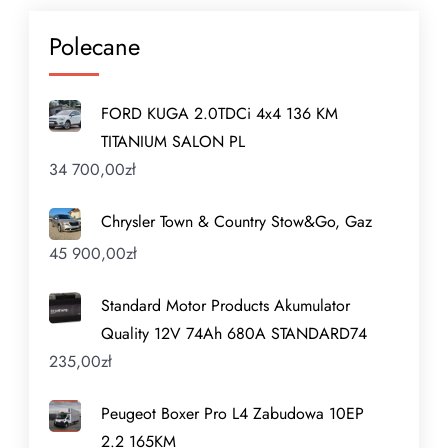
Polecane
FORD KUGA 2.0TDCi 4x4 136 KM
TITANIUM SALON PL
34 700,00
zł
Chrysler Town & Country Stow&Go, Gaz
45 900,00
zł
Standard Motor Products Akumulator
Quality 12V 74Ah 680A STANDARD74
235,00
zł
Peugeot Boxer Pro L4 Zabudowa 10EP
2.2 165KM