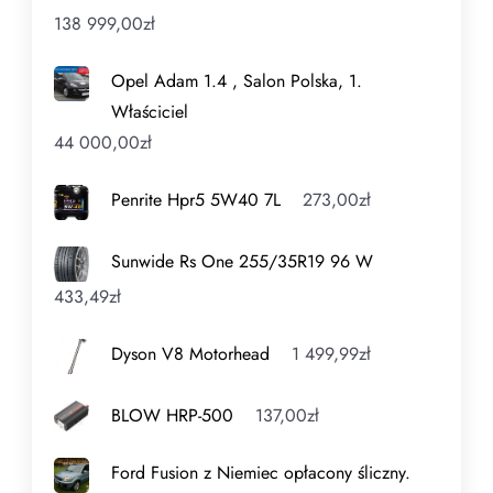
138 999,00
zł
Opel Adam 1.4 , Salon Polska, 1.
Właściciel
44 000,00
zł
Penrite Hpr5 5W40 7L
273,00
zł
Sunwide Rs One 255/35R19 96 W
433,49
zł
Dyson V8 Motorhead
1 499,99
zł
BLOW HRP-500
137,00
zł
Ford Fusion z Niemiec opłacony śliczny.