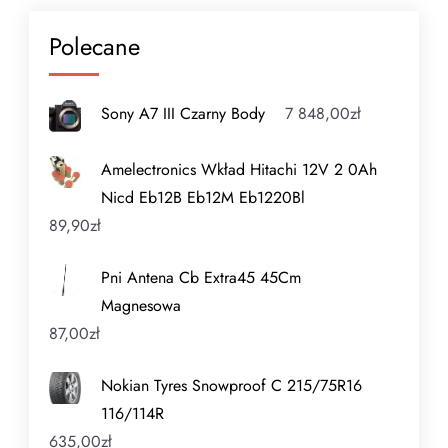
Polecane
Sony A7 III Czarny Body
7 848,00
zł
Amelectronics Wkład Hitachi 12V 2 0Ah
Nicd Eb12B Eb12M Eb1220Bl
89,90
zł
Pni Antena Cb Extra45 45Cm
Magnesowa
87,00
zł
Nokian Tyres Snowproof C 215/75R16
116/114R
635,00
zł