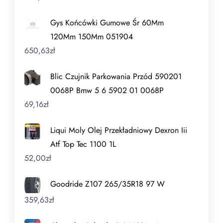
Gys Końcówki Gumowe Śr 60Mm
120Mm 150Mm 051904
650,63
zł
Blic Czujnik Parkowania Przód 590201
0068P Bmw 5 6 5902 01 0068P
69,16
zł
Liqui Moly Olej Przekładniowy Dexron Iii
Atf Top Tec 1100 1L
52,00
zł
Goodride Z107 265/35R18 97 W
359,63
zł