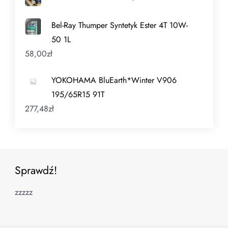
Bel-Ray Thumper Syntetyk Ester 4T 10W-
50 1L
58,00
zł
YOKOHAMA BluEarth*Winter V906
195/65R15 91T
277,48
zł
Sprawdź!
zzzzz