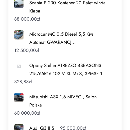
Scania P 230 Kontener 20 Palet winda
Klapa
88 000,00
zł
Microcar MC 0,5 Diesel 5,5 KM
Automat GWARANCJ...
12 500,00
zł
Opony Sailun ATREZZO 4SEASONS
215/65R16 102 V XL M+S, 3PMSF 1
328,83
zł
Mitsubishi ASX 1.6 MIVEC , Salon
Polska
60 000,00
zł
Audi Q3 II S
95 000,00
zł