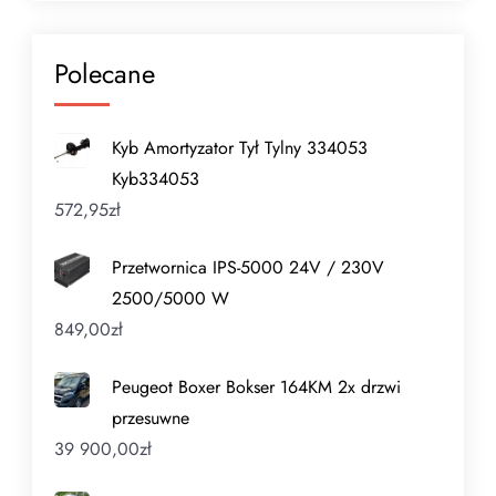
Polecane
Kyb Amortyzator Tył Tylny 334053
Kyb334053
572,95
zł
Przetwornica IPS-5000 24V / 230V
2500/5000 W
849,00
zł
Peugeot Boxer Bokser 164KM 2x drzwi
przesuwne
39 900,00
zł