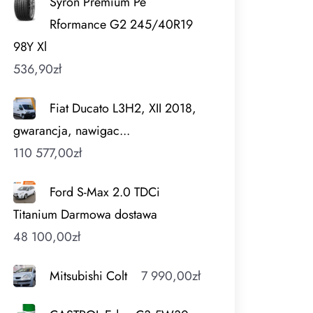
Syron Premium Pe
Rformance G2 245/40R19
98Y Xl
536,90
zł
Fiat Ducato L3H2, XII 2018,
gwarancja, nawigac...
110 577,00
zł
Ford S-Max 2.0 TDCi
Titanium Darmowa dostawa
48 100,00
zł
Mitsubishi Colt
7 990,00
zł