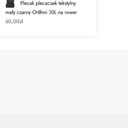
Plecak plecaczek tekstylny
mały czarny Or@mi 10L na rower
60,00
zł