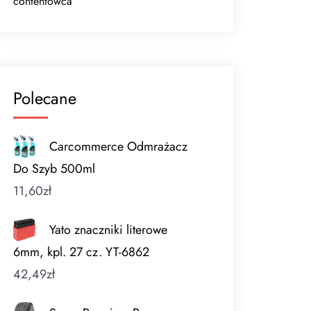
contentowca
Polecane
Carcommerce Odmrażacz
Do Szyb 500ml
11,60
zł
Yato znaczniki literowe
6mm, kpl. 27 cz. YT-6862
42,49
zł