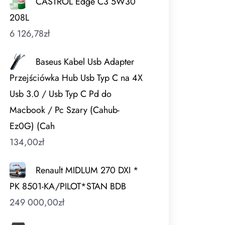
CASTROL Edge C3 5W30
208L
6 126,78
zł
Baseus Kabel Usb Adapter
Przejściówka Hub Usb Typ C na 4X
Usb 3.0 / Usb Typ C Pd do
Macbook / Pc Szary (Cahub-
Ez0G) (Cah
134,00
zł
Renault MIDLUM 270 DXI *
PK 8501-KA/PILOT*STAN BDB
249 000,00
zł