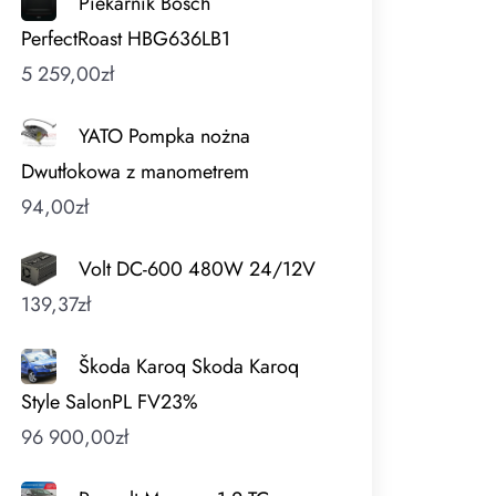
Piekarnik Bosch
PerfectRoast HBG636LB1
5 259,00
zł
YATO Pompka nożna
Dwutłokowa z manometrem
94,00
zł
Volt DC-600 480W 24/12V
139,37
zł
Škoda Karoq Skoda Karoq
Style SalonPL FV23%
96 900,00
zł