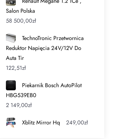
Renault Megane 1.2 TCe ,
Salon Polska
58 500,00
zł
TechnoTronic Przetwornica
Reduktor Napięcia 24V/12V Do
Auta Tir
122,51
zł
Piekarnik Bosch AutoPilot
HBG539EB0
2 149,00
zł
Xblitz Mirror Hq
249,00
zł