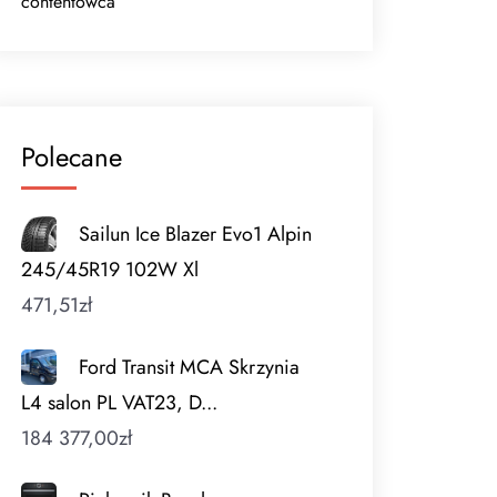
contentowca
Polecane
Sailun Ice Blazer Evo1 Alpin
245/45R19 102W Xl
471,51
zł
Ford Transit MCA Skrzynia
L4 salon PL VAT23, D...
184 377,00
zł