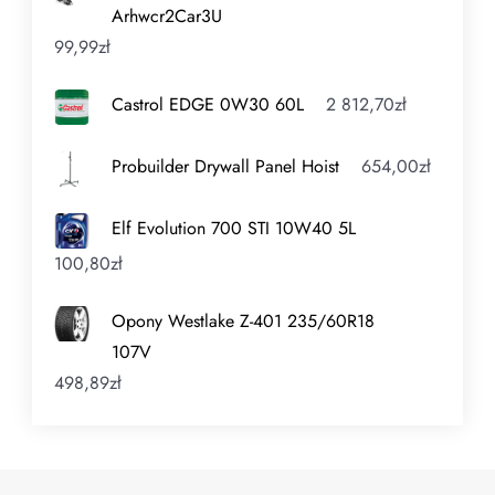
Arhwcr2Car3U
99,99
zł
Castrol EDGE 0W30 60L
2 812,70
zł
Probuilder Drywall Panel Hoist
654,00
zł
Elf Evolution 700 STI 10W40 5L
100,80
zł
Opony Westlake Z-401 235/60R18
107V
498,89
zł