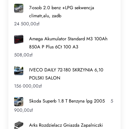
7-osob 2.0 benz +LPG sekwencja
climatr,alu, zadb
24 500,00
zł
Amega Akumulator Standard M3 100Ah
850A P Plus 6Ct 100 A3
508,00
zł
IVECO DAILY 72-180 SKRZYNIA 6,10
POLSKI SALON
156 000,00
zł
Skoda Superb 1.8 T Benzyna lpg 2005
5
900,00
zł
Arks Rozdzielacz Gniazda Zapalniczki