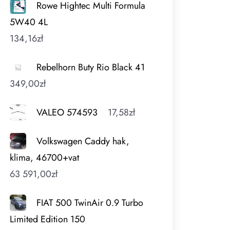
Rowe Hightec Multi Formula
5W40 4L
134,16
zł
Rebelhorn Buty Rio Black 41
349,00
zł
VALEO 574593
17,58
zł
Volkswagen Caddy hak,
klima, 46700+vat
63 591,00
zł
FIAT 500 TwinAir 0.9 Turbo
Limited Edition 150