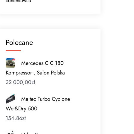
contentowca
Polecane
Mercedes C C 180
Kompressor , Salon Polska
32 000,00
zł
Maltec Turbo Cyclone
Wet&Dry 500
154,86
zł