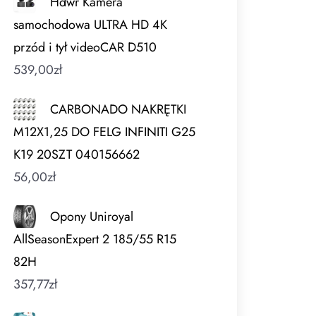
Hdwr Kamera
samochodowa ULTRA HD 4K
przód i tył videoCAR D510
539,00
zł
CARBONADO NAKRĘTKI
M12X1,25 DO FELG INFINITI G25
K19 20SZT 040156662
56,00
zł
Opony Uniroyal
AllSeasonExpert 2 185/55 R15
82H
357,77
zł