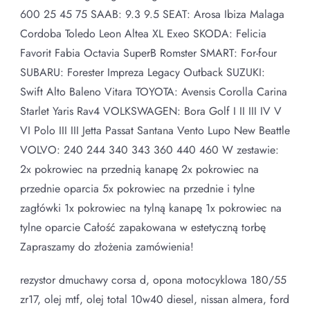
600 25 45 75 SAAB: 9.3 9.5 SEAT: Arosa Ibiza Malaga
Cordoba Toledo Leon Altea XL Exeo SKODA: Felicia
Favorit Fabia Octavia SuperB Romster SMART: For-four
SUBARU: Forester Impreza Legacy Outback SUZUKI:
Swift Alto Baleno Vitara TOYOTA: Avensis Corolla Carina
Starlet Yaris Rav4 VOLKSWAGEN: Bora Golf I II III IV V
VI Polo III III Jetta Passat Santana Vento Lupo New Beattle
VOLVO: 240 244 340 343 360 440 460 W zestawie:
2x pokrowiec na przednią kanapę 2x pokrowiec na
przednie oparcia 5x pokrowiec na przednie i tylne
zagłówki 1x pokrowiec na tylną kanapę 1x pokrowiec na
tylne oparcie Całość zapakowana w estetyczną torbę
Zapraszamy do złożenia zamówienia!
rezystor dmuchawy corsa d, opona motocyklowa 180/55
zr17, olej mtf, olej total 10w40 diesel, nissan almera, ford