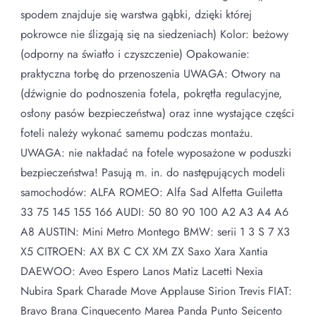
spodem znajduje się warstwa gąbki, dzięki której
pokrowce nie ślizgają się na siedzeniach) Kolor: beżowy
(odporny na światło i czyszczenie) Opakowanie:
praktyczna torbę do przenoszenia UWAGA: Otwory na
(dźwignie do podnoszenia fotela, pokrętła regulacyjne,
osłony pasów bezpieczeństwa) oraz inne wystające części
foteli należy wykonać samemu podczas montażu.
UWAGA: nie nakładać na fotele wyposażone w poduszki
bezpieczeństwa! Pasują m. in. do następujących modeli
samochodów: ALFA ROMEO: Alfa Sad Alfetta Guiletta
33 75 145 155 166 AUDI: 50 80 90 100 A2 A3 A4 A6
A8 AUSTIN: Mini Metro Montego BMW: serii 1 3 S 7 X3
X5 CITROEN: AX BX C CX XM ZX Saxo Xara Xantia
DAEWOO: Aveo Espero Lanos Matiz Lacetti Nexia
Nubira Spark Charade Move Applause Sirion Trevis FIAT:
Bravo Brana Cinquecento Marea Panda Punto Seicento