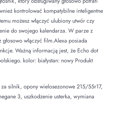
głośnik, który obsługiwany głosowo potrafi
nież kontrolować kompatybilne inteligentne
 temu możesz włączyć ulubiony utwór czy
zenie do swojego kalendarza. W parze z
z głosowo włączyć film.Alexa posiada
unkcje. Ważną informacją jest, że Echo dot
lskiego. kolor: białystan: nowy Produkt
 za silnik, opony wielosezonowe 215/55r17,
i megane 3, uszkodzenie usterka, wymiana