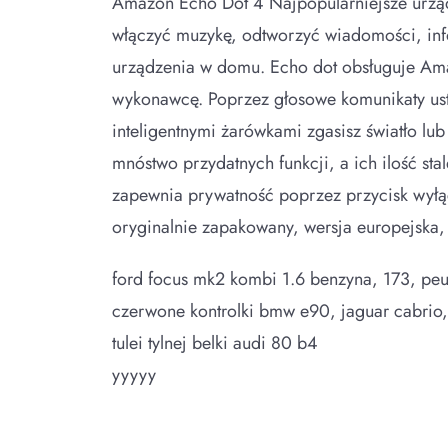
Amazon Echo Dot 4 Najpopularniejsze urządzen
włączyć muzykę, odtworzyć wiadomości, inf
urządzenia w domu. Echo dot obsługuje Amaz
wykonawcę. Poprzez głosowe komunikaty ust
inteligentnymi żarówkami zgasisz światło l
mnóstwo przydatnych funkcji, a ich ilość st
zapewnia prywatność poprzez przycisk wyłąc
oryginalnie zapakowany, wersja europejska,
ford focus mk2 kombi 1.6 benzyna, 173, peu
czerwone kontrolki bmw e90, jaguar cabrio, 
tulei tylnej belki audi 80 b4
yyyyy