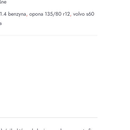
śne
 1.4 benzyna
,
opona 135/80 r12
,
volvo s60
a