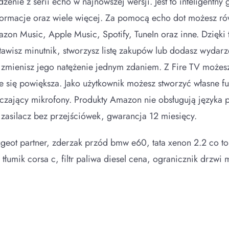
ie z serii echo w najnowszej wersji. Jest to inteligentny 
ormacje oraz wiele więcej. Za pomocą echo dot możesz rów
on Music, Apple Music, Spotify, TuneIn oraz inne. Dzięki
awisz minutnik, stworzysz listę zakupów lub dodasz wydar
ub zmienisz jego natężenie jednym zdaniem. Z Fire TV możes
ale się powiększa. Jako użytkownik możesz stworzyć własne f
zający mikrofony. Produkty Amazon nie obsługują języka po
 zasilacz bez przejściówek, gwarancja 12 miesięcy.
geot partner, zderzak przód bmw e60, tata xenon 2.2 co to
tłumik corsa c, filtr paliwa diesel cena, ogranicznik drzw