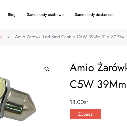
Blog
Samochody osobowe
Samochody dostawcze
we
Amio Żarówki Led Smd Canbus C5W 39Mm 12V 30974
Amio Żarów
C5W 39Mm 
18,00
zł
Zobacz