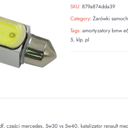
SKU:
879a874dda39
Category:
Żarówki samoc
Tags:
amortyzatory bmw e
5
,
klp. pl
pdf, części mercedes, 5w30 vs 5w40, katalizator renault me