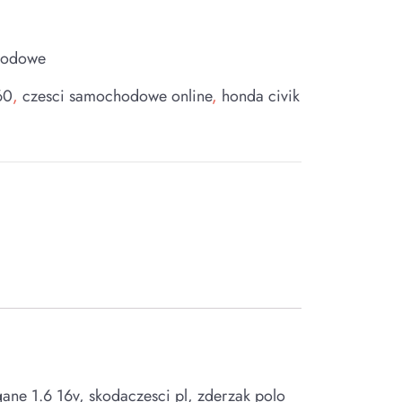
hodowe
60
,
czesci samochodowe online
,
honda civik
gane 1.6 16v, skodaczesci pl, zderzak polo