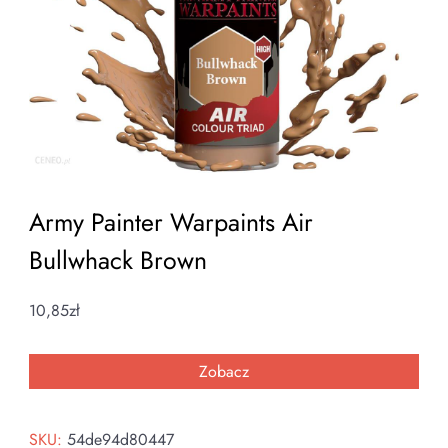
Army Painter Warpaints Air
Bullwhack Brown
10,85
zł
Zobacz
SKU:
54de94d80447