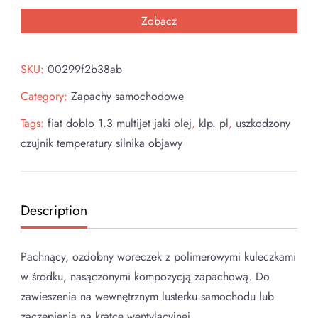
Zobacz
SKU:
00299f2b38ab
Category:
Zapachy samochodowe
Tags:
fiat doblo 1.3 multijet jaki olej
,
klp. pl
,
uszkodzony
czujnik temperatury silnika objawy
Description
Pachnący, ozdobny woreczek z polimerowymi kuleczkami
w środku, nasączonymi kompozycją zapachową. Do
zawieszenia na wewnętrznym lusterku samochodu lub
zaczepienia na kratce wentylacyjnej.