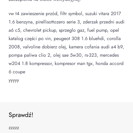
vw t4 zawieszenie przód, filtr symbol, suzuki vitara 2017
1.6 benzyna, pirellisottozero serie 3, zderzak przedni audi
a6 c5, chevrolet pickup, sprzeglo gaz, fuel pump, opel
katalog części po vin, peugeot 308 1.6 bluehdi, corolla
2008, valvoline dobierz olej, kamera cofania audi a4 b9,
pompa paliwa clio 2, olej sae 5w30, rs-323, mercedes
w204 1.8 kompressor, kompresor man tgx, honda accord
6 coupe
yyyyy
Sprawdź!
zzzzz