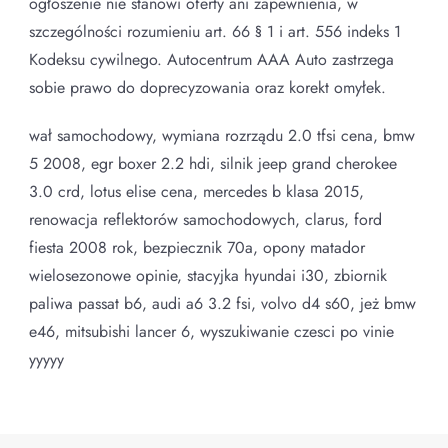
ogłoszenie nie stanowi oferty ani zapewnienia, w
szczególności rozumieniu art. 66 § 1 i art. 556 indeks 1
Kodeksu cywilnego. Autocentrum AAA Auto zastrzega
sobie prawo do doprecyzowania oraz korekt omyłek.
wał samochodowy, wymiana rozrządu 2.0 tfsi cena, bmw
5 2008, egr boxer 2.2 hdi, silnik jeep grand cherokee
3.0 crd, lotus elise cena, mercedes b klasa 2015,
renowacja reflektorów samochodowych, clarus, ford
fiesta 2008 rok, bezpiecznik 70a, opony matador
wielosezonowe opinie, stacyjka hyundai i30, zbiornik
paliwa passat b6, audi a6 3.2 fsi, volvo d4 s60, jeż bmw
e46, mitsubishi lancer 6, wyszukiwanie czesci po vinie
yyyyy