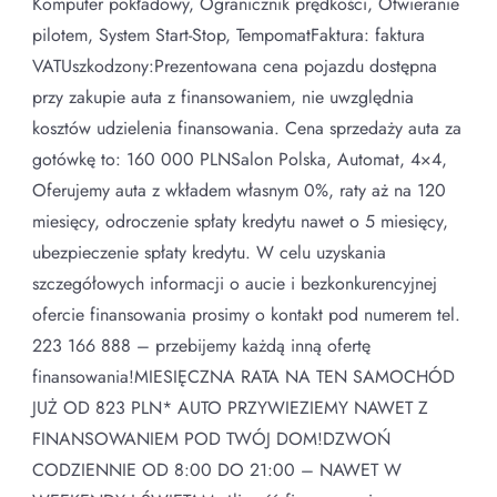
Komputer pokładowy, Ogranicznik prędkości, Otwieranie
pilotem, System Start-Stop, TempomatFaktura: faktura
VATUszkodzony:Prezentowana cena pojazdu dostępna
przy zakupie auta z finansowaniem, nie uwzględnia
kosztów udzielenia finansowania. Cena sprzedaży auta za
gotówkę to: 160 000 PLNSalon Polska, Automat, 4×4,
Oferujemy auta z wkładem własnym 0%, raty aż na 120
miesięcy, odroczenie spłaty kredytu nawet o 5 miesięcy,
ubezpieczenie spłaty kredytu. W celu uzyskania
szczegółowych informacji o aucie i bezkonkurencyjnej
ofercie finansowania prosimy o kontakt pod numerem tel.
223 166 888 – przebijemy każdą inną ofertę
finansowania!MIESIĘCZNA RATA NA TEN SAMOCHÓD
JUŻ OD 823 PLN* AUTO PRZYWIEZIEMY NAWET Z
FINANSOWANIEM POD TWÓJ DOM!DZWOŃ
CODZIENNIE OD 8:00 DO 21:00 – NAWET W