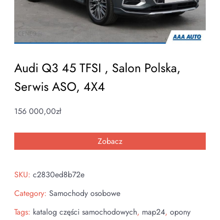
Audi Q3 45 TFSI , Salon Polska,
Serwis ASO, 4X4
156 000,00
zł
Zobacz
SKU:
c2830ed8b72e
Category:
Samochody osobowe
Tags:
katalog części samochodowych
,
map24
,
opony