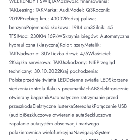
WEEKENDY I ŚWIĘTAMożliwość finansowania:
TAKLeasing: TAKMarka: AudiModel: Q3Rocznik:
2019Przebieg km.: 43032Rodzaj paliwa:
benzynaPojemność skokowa: 1984 cm3Silnik: 45
TFSIMoc: 230KM 169kWSkrzynia biegów: Automatyczna
hydrauliczna (klasyczna)Kolor: szaryMetalik:
TAKNadwozie: SUVLiczba drzwi: 4/5Właściciel:
2Książka serwisowa: TAKUszkodzony: NIEPrzegląd
techniczny: 30.10.2022Kraj pochodzenia:
Polskaprzednie światła LEDDzienne swiatla LEDSkorzane
siedzeniakontrola tlaku v pneumatikáchABSelektronicznie
otwierany bagaznikAutomatyczne zatrzymanie przed
przeszkodaElektryczne lusterkaStereohakPołączenie USB
(audio)Bezkluczowe otwieranie autaBezkluczowe
zapalanie autasystém obserwacji martwego
polakierownica wielofunkcyjnaNawigacjaSystem