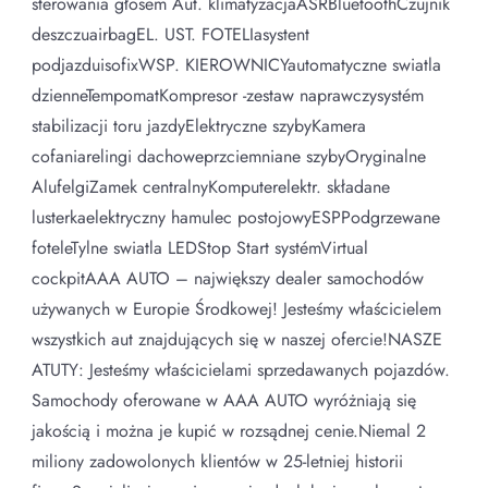
sterowania głosem Aut. klimatyzacjaASRBluetoothCzujnik
deszczuairbagEL. UST. FOTELIasystent
podjazduisofixWSP. KIEROWNICYautomatyczne swiatla
dzienneTempomatKompresor -zestaw naprawczysystém
stabilizacji toru jazdyElektryczne szybyKamera
cofaniarelingi dachoweprzciemniane szybyOryginalne
AlufelgiZamek centralnyKomputerelektr. składane
lusterkaelektryczny hamulec postojowyESPPodgrzewane
foteleTylne swiatla LEDStop Start systémVirtual
cockpitAAA AUTO – największy dealer samochodów
używanych w Europie Środkowej! Jesteśmy właścicielem
wszystkich aut znajdujących się w naszej ofercie!NASZE
ATUTY: Jesteśmy właścicielami sprzedawanych pojazdów.
Samochody oferowane w AAA AUTO wyróżniają się
jakością i można je kupić w rozsądnej cenie.Niemal 2
miliony zadowolonych klientów w 25-letniej historii