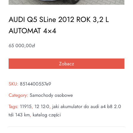
AUDI Q5 SLine 2012 ROK 3,2 L
AUTOMAT 4×4
65 000,00
zł
Zobacz
SKU:
8514400557e9
Category:
Samochody osobowe
Tags:
11915
,
12 12-0
,
jaki akumulator do audi a4 b8 2.0
tdi 143 km
,
katalog części