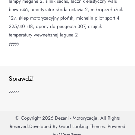
lampy megane 2, silnik sachs, lacznik elastyczny walu
bmw e46, amortyzator skoda octavia 2, mikroprzekaźnik
12v, sklep motoryzacyjny płońsk, michelin pilot sport 4
225/40 r18, opony do peugeota 307, czujnik
temperatury wewnętrznej laguna 2
yyyyy
Sprawdź!
zzzzz
© Copyright 2026
Dezani - Motoryzacja
. All Rights
Reserved.
Developed By
Good Looking Themes.
Powered
by
WordPress
.