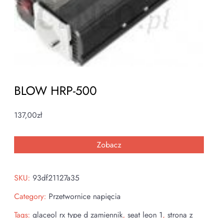
BLOW HRP-500
137,00
zł
Zobacz
SKU:
93df21127a35
Category:
Przetwornice napięcia
Tags:
glaceol rx type d zamiennik
,
seat leon 1
,
strona z