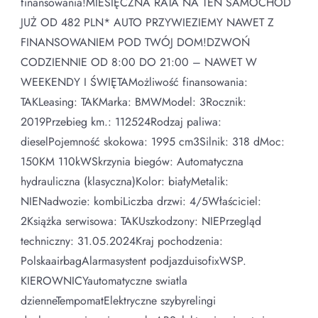
finansowania!MIESIĘCZNA RATA NA TEN SAMOCHÓD
JUŻ OD 482 PLN* AUTO PRZYWIEZIEMY NAWET Z
FINANSOWANIEM POD TWÓJ DOM!DZWOŃ
CODZIENNIE OD 8:00 DO 21:00 – NAWET W
WEEKENDY I ŚWIĘTAMożliwość finansowania:
TAKLeasing: TAKMarka: BMWModel: 3Rocznik:
2019Przebieg km.: 112524Rodzaj paliwa:
dieselPojemność skokowa: 1995 cm3Silnik: 318 dMoc:
150KM 110kWSkrzynia biegów: Automatyczna
hydrauliczna (klasyczna)Kolor: białyMetalik:
NIENadwozie: kombiLiczba drzwi: 4/5Właściciel:
2Książka serwisowa: TAKUszkodzony: NIEPrzegląd
techniczny: 31.05.2024Kraj pochodzenia:
PolskaairbagAlarmasystent podjazduisofixWSP.
KIEROWNICYautomatyczne swiatla
dzienneTempomatElektryczne szybyrelingi