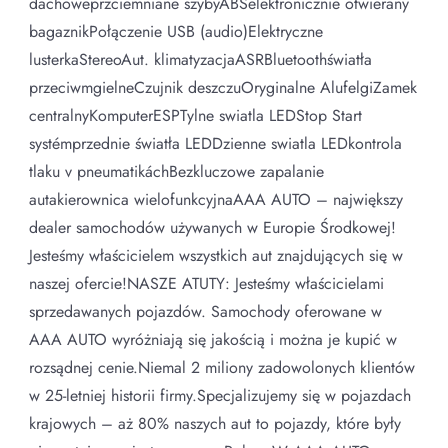
dachoweprzciemniane szybyABSelektronicznie otwierany
bagaznikPołączenie USB (audio)Elektryczne
lusterkaStereoAut. klimatyzacjaASRBluetoothświatła
przeciwmgielneCzujnik deszczuOryginalne AlufelgiZamek
centralnyKomputerESPTylne swiatla LEDStop Start
systémprzednie światła LEDDzienne swiatla LEDkontrola
tlaku v pneumatikáchBezkluczowe zapalanie
autakierownica wielofunkcyjnaAAA AUTO – największy
dealer samochodów używanych w Europie Środkowej!
Jesteśmy właścicielem wszystkich aut znajdujących się w
naszej ofercie!NASZE ATUTY: Jesteśmy właścicielami
sprzedawanych pojazdów. Samochody oferowane w
AAA AUTO wyróżniają się jakością i można je kupić w
rozsądnej cenie.Niemal 2 miliony zadowolonych klientów
w 25-letniej historii firmy.Specjalizujemy się w pojazdach
krajowych – aż 80% naszych aut to pojazdy, które były