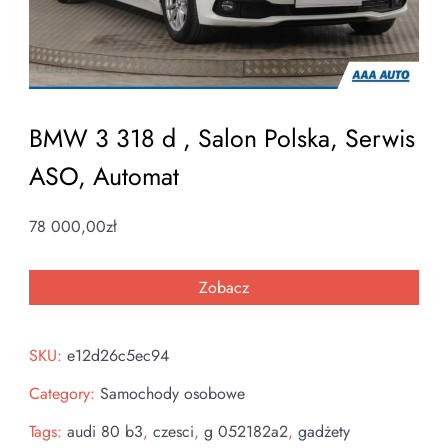
BMW 3 318 d , Salon Polska, Serwis
ASO, Automat
78 000,00
zł
Zobacz
SKU:
e12d26c5ec94
Category:
Samochody osobowe
Tags:
audi 80 b3
,
czesci
,
g 052182a2
,
gadżety