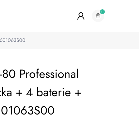
0
a 0601063S00
-80 Professional
zka + 4 baterie +
0601063S00