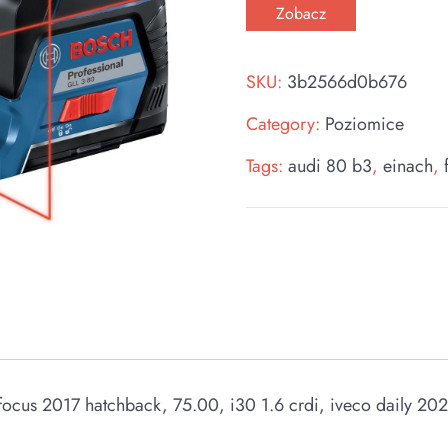
Zobacz
SKU:
3b2566d0b676
Category:
Poziomice
Tags:
audi 80 b3
,
einach
,
 focus 2017 hatchback, 75.00, i30 1.6 crdi, iveco daily 20