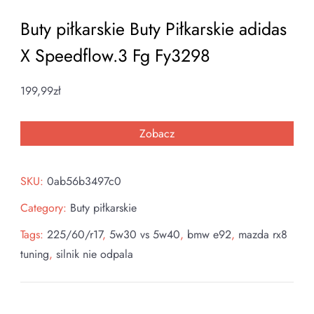
Buty piłkarskie Buty Piłkarskie adidas
X Speedflow.3 Fg Fy3298
199,99
zł
Zobacz
SKU:
0ab56b3497c0
Category:
Buty piłkarskie
Tags:
225/60/r17
,
5w30 vs 5w40
,
bmw e92
,
mazda rx8
tuning
,
silnik nie odpala