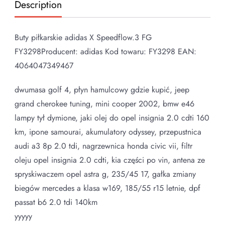
Description
Buty piłkarskie adidas X Speedflow.3 FG
FY3298Producent: adidas Kod towaru: FY3298 EAN:
4064047349467
dwumasa golf 4, płyn hamulcowy gdzie kupić, jeep
grand cherokee tuning, mini cooper 2002, bmw e46
lampy tył dymione, jaki olej do opel insignia 2.0 cdti 160
km, ipone samourai, akumulatory odyssey, przepustnica
audi a3 8p 2.0 tdi, nagrzewnica honda civic vii, filtr
oleju opel insignia 2.0 cdti, kia części po vin, antena ze
spryskiwaczem opel astra g, 235/45 17, gałka zmiany
biegów mercedes a klasa w169, 185/55 r15 letnie, dpf
passat b6 2.0 tdi 140km
yyyyy