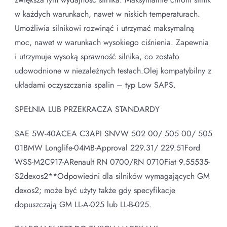
w każdych warunkach, nawet w niskich temperaturach.
Umożliwia silnikowi rozwinąć i utrzymać maksymalną
moc, nawet w warunkach wysokiego ciśnienia. Zapewnia
i utrzymuje wysoką sprawność silnika, co zostało
udowodnione w niezależnych testach.Olej kompatybilny z
układami oczyszczania spalin – typ Low SAPS.
SPEŁNIA LUB PRZEKRACZA STANDARDY
SAE 5W-40ACEA C3API SNVW 502 00/ 505 00/ 505
01BMW Longlife-04MB-Approval 229.31/ 229.51Ford
WSS-M2C917-ARenault RN 0700/RN 0710Fiat 9.55535-
S2dexos2**Odpowiedni dla silników wymagających GM
dexos2; może być użyty także gdy specyfikacje
dopuszczają GM LL-A-025 lub LL-B-025.