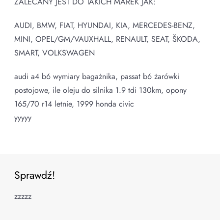
ZALECANY JEST DO TAKICH MAREK JAK:
AUDI, BMW, FIAT, HYUNDAI, KIA, MERCEDES-BENZ,
MINI, OPEL/GM/VAUXHALL, RENAULT, SEAT, ŠKODA,
SMART, VOLKSWAGEN
audi a4 b6 wymiary bagażnika, passat b6 żarówki
postojowe, ile oleju do silnika 1.9 tdi 130km, opony
165/70 r14 letnie, 1999 honda civic
yyyyy
Sprawdź!
zzzzz