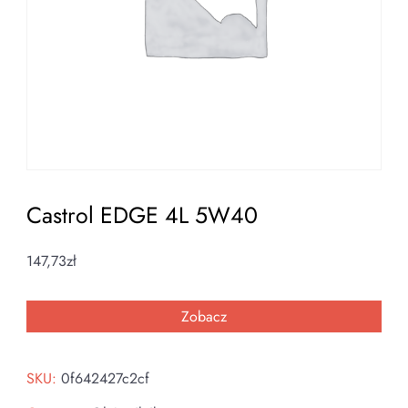
Castrol EDGE 4L 5W40
147,73
zł
Zobacz
SKU:
0f642427c2cf