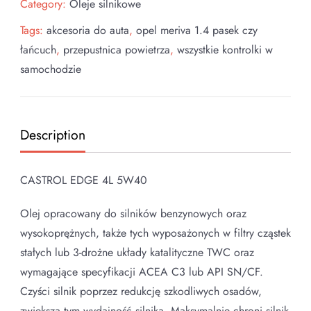
Category:
Oleje silnikowe
Tags:
akcesoria do auta
,
opel meriva 1.4 pasek czy
łańcuch
,
przepustnica powietrza
,
wszystkie kontrolki w
samochodzie
Description
CASTROL EDGE 4L 5W40
Olej opracowany do silników benzynowych oraz
wysokoprężnych, także tych wyposażonych w filtry cząstek
stałych lub 3-drożne układy katalityczne TWC oraz
wymagające specyfikacji ACEA C3 lub API SN/CF.
Czyści silnik poprzez redukcję szkodliwych osadów,
zwiększa tym wydajność silnika. Maksymalnie chroni silnik