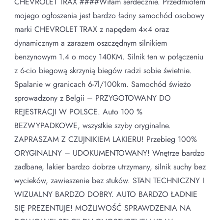
CHEVROLET TRAX ####Witam serdecznie. Przedmiotem
mojego ogłoszenia jest bardzo ładny samochód osobowy
marki CHEVROLET TRAX z napędem 4×4 oraz
dynamicznym a zarazem oszczędnym silnikiem
benzynowym 1.4 o mocy 140KM. Silnik ten w połączeniu
z 6-cio biegową skrzynią biegów radzi sobie świetnie.
Spalanie w granicach 6-7l/100km. Samochód świeżo
sprowadzony z Belgii – PRZYGOTOWANY DO
REJESTRACJI W POLSCE. Auto 100 %
BEZWYPADKOWE, wszystkie szyby oryginalne.
ZAPRASZAM Z CZUJNIKIEM LAKIERU! Przebieg 100%
ORYGINALNY – UDOKUMENTOWANY! Wnętrze bardzo
zadbane, lakier bardzo dobrze utrzymany, silnik suchy bez
wycieków, zawieszenie bez stuków. STAN TECHNICZNY I
WIZUALNY BARDZO DOBRY. AUTO BARDZO ŁADNIE
SIĘ PREZENTUJE! MOŻLIWOŚĆ SPRAWDZENIA NA