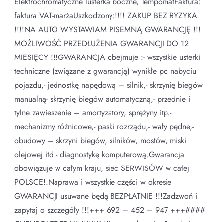
Elektrochromatyczne lusterka boczne, TempomatFaktura:
faktura VAT-marżaUszkodzony:!!!! ZAKUP BEZ RYZYKA
!!!!NA AUTO WYSTAWIAM PISEMNĄ GWARANCJĘ !!!
MOŻLIWOŚĆ PRZEDŁUŻENIA GWARANCJI DO 12
MIESIĘCY !!!GWARANCJA obejmuje :- wszystkie usterki
techniczne (związane z gwarancją) wynikłe po nabyciu
pojazdu,- jednostkę napędową – silnik,- skrzynię biegów
manualną- skrzynię biegów automatyczną,- przednie i
tylne zawieszenie – amortyzatory, sprężyny itp.-
mechanizmy różnicowe,- paski rozrządu,- wały pędne,-
obudowy – skrzyni biegów, silników, mostów, miski
olejowej itd.- diagnostykę komputerową.Gwarancja
obowiązuje w całym kraju, sieć SERWISÓW w całej
POLSCE!.Naprawa i wszystkie części w okresie
GWARANCJI usuwane będą BEZPŁATNIE !!!Zadzwoń i
zapytaj o szczegóły !!!+++ 692 – 452 – 947 +++####