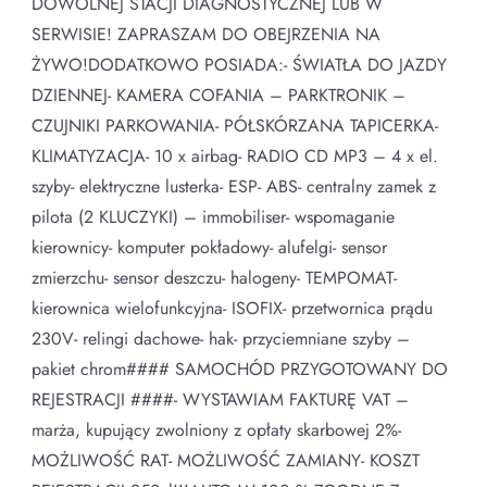
DOWOLNEJ STACJI DIAGNOSTYCZNEJ LUB W
SERWISIE! ZAPRASZAM DO OBEJRZENIA NA
ŻYWO!DODATKOWO POSIADA:- ŚWIATŁA DO JAZDY
DZIENNEJ- KAMERA COFANIA – PARKTRONIK –
CZUJNIKI PARKOWANIA- PÓŁSKÓRZANA TAPICERKA-
KLIMATYZACJA- 10 x airbag- RADIO CD MP3 – 4 x el.
szyby- elektryczne lusterka- ESP- ABS- centralny zamek z
pilota (2 KLUCZYKI) – immobiliser- wspomaganie
kierownicy- komputer pokładowy- alufelgi- sensor
zmierzchu- sensor deszczu- halogeny- TEMPOMAT-
kierownica wielofunkcyjna- ISOFIX- przetwornica prądu
230V- relingi dachowe- hak- przyciemniane szyby –
pakiet chrom#### SAMOCHÓD PRZYGOTOWANY DO
REJESTRACJI ####- WYSTAWIAM FAKTURĘ VAT –
marża, kupujący zwolniony z opłaty skarbowej 2%-
MOŻLIWOŚĆ RAT- MOŻLIWOŚĆ ZAMIANY- KOSZT