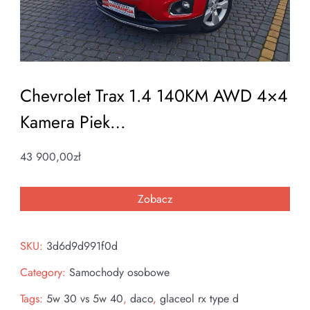
Chevrolet Trax 1.4 140KM AWD 4×4
Kamera Piek…
43 900,00
zł
Zobacz
SKU:
3d6d9d991f0d
Category:
Samochody osobowe
Tags:
5w 30 vs 5w 40
,
daco
,
glaceol rx type d