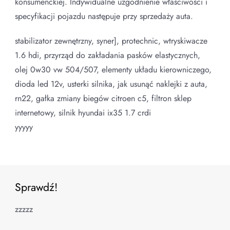
konsumenckiej. Indywidualne uzgodnienie właściwości i
specyfikacji pojazdu następuje przy sprzedaży auta.
stabilizator zewnętrzny, syner], protechnic, wtryskiwacze
1.6 hdi, przyrząd do zakładania pasków elastycznych,
olej 0w30 vw 504/507, elementy układu kierowniczego,
dioda led 12v, usterki silnika, jak usunąć naklejki z auta,
rn22, gałka zmiany biegów citroen c5, filtron sklep
internetowy, silnik hyundai ix35 1.7 crdi
yyyyy
Sprawdź!
zzzzz