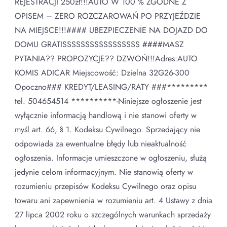
REJESTRACJI 250zł!!!AUTO W 100 % ZGODNE Z
OPISEM – ZERO ROZCZAROWAŃ PO PRZYJEŹDZIE
NA MIEJSCE!!!#### UBEZPIECZENIE NA DOJAZD DO
DOMU GRATISSSSSSSSSSSSSSSSS ####MASZ
PYTANIA?? PROPOZYCJE?? DZWOŃ!!!Adres:AUTO
KOMIS ADICAR Miejscowość: Dzielna 32G26-300
Opoczno### KREDYT/LEASING/RATY ###*********
tel. 504654514 **********-Niniejsze ogłoszenie jest
wyłącznie informacją handlową i nie stanowi oferty w
myśl art. 66, § 1. Kodeksu Cywilnego. Sprzedający nie
odpowiada za ewentualne błędy lub nieaktualność
ogłoszenia. Informacje umieszczone w ogłoszeniu, służą
jedynie celom informacyjnym. Nie stanowią oferty w
rozumieniu przepisów Kodeksu Cywilnego oraz opisu
towaru ani zapewnienia w rozumieniu art. 4 Ustawy z dnia
27 lipca 2002 roku o szczególnych warunkach sprzedaży