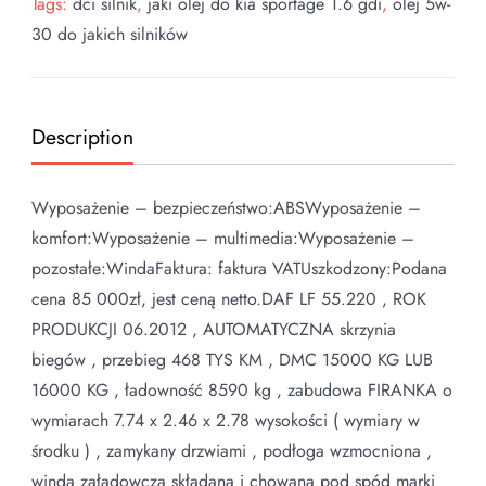
Tags:
dci silnik
,
jaki olej do kia sportage 1.6 gdi
,
olej 5w-
30 do jakich silników
Description
Wyposażenie – bezpieczeństwo:ABSWyposażenie –
komfort:Wyposażenie – multimedia:Wyposażenie –
pozostałe:WindaFaktura: faktura VATUszkodzony:Podana
cena 85 000zł, jest ceną netto.DAF LF 55.220 , ROK
PRODUKCJI 06.2012 , AUTOMATYCZNA skrzynia
biegów , przebieg 468 TYS KM , DMC 15000 KG LUB
16000 KG , ładowność 8590 kg , zabudowa FIRANKA o
wymiarach 7.74 x 2.46 x 2.78 wysokości ( wymiary w
środku ) , zamykany drzwiami , podłoga wzmocniona ,
winda załadowcza składana i chowana pod spód marki