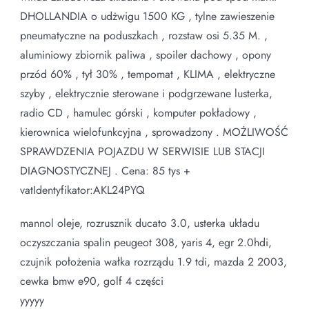
DHOLLANDIA o udżwigu 1500 KG , tylne zawieszenie
pneumatyczne na poduszkach , rozstaw osi 5.35 M. ,
aluminiowy zbiornik paliwa , spoiler dachowy , opony
przód 60% , tył 30% , tempomat , KLIMA , elektryczne
szyby , elektrycznie sterowane i podgrzewane lusterka,
radio CD , hamulec górski , komputer pokładowy ,
kierownica wielofunkcyjna , sprowadzony . MOŻLIWOŚĆ
SPRAWDZENIA POJAZDU W SERWISIE LUB STACJI
DIAGNOSTYCZNEJ . Cena: 85 tys +
vatIdentyfikator:AKL24PYQ
mannol oleje, rozrusznik ducato 3.0, usterka układu
oczyszczania spalin peugeot 308, yaris 4, egr 2.0hdi,
czujnik położenia wałka rozrządu 1.9 tdi, mazda 2 2003,
cewka bmw e90, golf 4 części
yyyyy