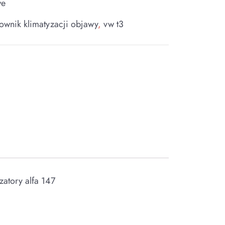
we
ownik klimatyzacji objawy
,
vw t3
zatory alfa 147