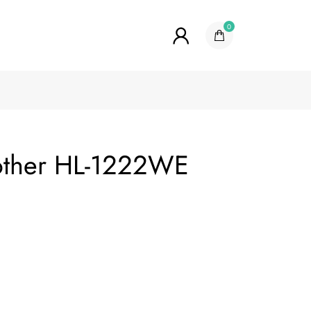
0
other HL-1222WE