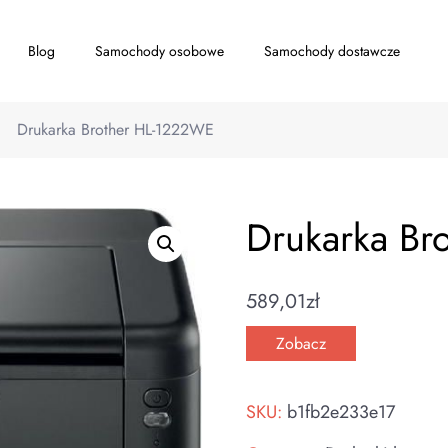
Blog
Samochody osobowe
Samochody dostawcze
Drukarka Brother HL-1222WE
Drukarka Br
589,01
zł
Zobacz
SKU:
b1fb2e233e17