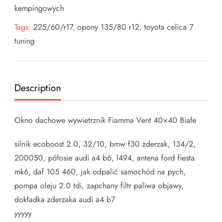
kempingowych
Tags:
225/60/r17
,
opony 135/80 r12
,
toyota celica 7
tuning
Description
Okno dachowe wywietrznik Fiamma Vent 40×40 Białe
silnik ecoboost 2.0, 32/10, bmw f30 zderzak, 134/2,
200050, półosie audi a4 b6, l494, antena ford fiesta
mk6, daf 105 460, jak odpalić samochód na pych,
pompa oleju 2.0 tdi, zapchany filtr paliwa objawy,
dokładka zderzaka audi a4 b7
yyyyy