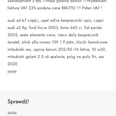
zawieszeniem z tyły !!!Masz pytania dzwon !!!Wystawiam
fakturę VAT 23% podana cena BRUTTO !!! Pełen VAT !
audi a4 b7 części, opel zafira bezpieczniki opis, części
audi a3 8p, ford focus 2003, bmw 645 ci, fiat panda
2005, sesto elemento cena, iveco daily bezpiecznik
świateł, silnik alfa romeo 159 1.9 jtdm, klocki hamulcowe
mitsubishi asx, opony barum 205/55 r16 letnie, 10 w30,
mitsubishi galant 2.5 v6 spalanie, próg vw polo 9n, asx
2020
yyyyy
Sprawdź!
zzzzz