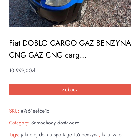
Fiat DOBLO CARGO GAZ BENZYNA
CNG GAZ CNG carg…
10 999,00
zł
Zobacz
SKU:
a7a61eef6e1c
Category:
Samochody dostawcze
Tags:
jaki olej do kia sportage 1.6 benzyna
,
katalizator