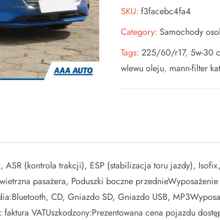
SKU:
f3facebc4fa4
Category:
Samochody os
Tags:
225/60/r17
,
5w-30 
wlewu oleju
,
mann-filter ka
R (kontrola trakcji), ESP (stabilizacja toru jazdy), Isofi
wietrzna pasażera, Poduszki boczne przednieWyposażenie 
a:Bluetooth, CD, Gniazdo SD, Gniazdo USB, MP3Wyposaż
ra: faktura VATUszkodzony:Prezentowana cena pojazdu dostę