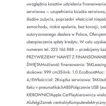
uwzględnia kosztów udzielenia finansowani
serwisowa – uzupełniania ksiażka serwiowa
śladów zużycia, poprzedni właściciel niepa
samochodu, niskie spalanie, bez korozji, o
autoryzowanego dealera w Polsce, Oferujemy
ubezpieczenie spłaty kredytu. W celu uzyska
numerem tel. 223 166 888 – przebijemy 
PRZYWIEZIEMY NAWET Z FINANSOWANI
ŚWIĘTAMożliwość finansowania: TAKLeasing
skokowa: 999 cm3Silnik: 1.0 EcoBoostMoc:
4/5Właściciel: 2Książka serwisowa: TAKUsz
tlaku v pneumatikáchABSPołączenie USB (au
KIEROWNICYApple CarPlaykierownica wielofu
AlufelgiZamek centralnyKomputerelektryczny 