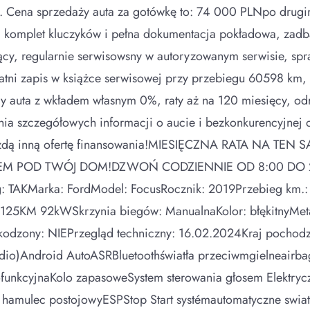
a. Cena sprzedaży auta za gotówkę to: 74 000 PLNpo drugi
, komplet kluczyków i pełna dokumentacja pokładowa, za
lący, regularnie serwisowsny w autoryzowanym serwisie, s
statni zapis w książce serwisowej przy przebiegu 60598 km
 auta z wkładem własnym 0%, raty aż na 120 miesięcy, odro
nia szczegółowych informacji o aucie i bezkonkurencyjnej 
każdą inną ofertę finansowania!MIESIĘCZNA RATA NA 
EM POD TWÓJ DOM!DZWOŃ CODZIENNIE OD 8:00 DO 
: TAKMarka: FordModel: FocusRocznik: 2019Przebieg km.
 125KM 92kWSkrzynia biegów: ManualnaKolor: błękitnyMeta
kodzony: NIEPrzegląd techniczny: 16.02.2024Kraj pochodze
dio)Android AutoASRBluetoothświatła przeciwmgielneairba
nkcyjnaKolo zapasoweSystem sterowania głosem Elektryczn
hamulec postojowyESPStop Start systémautomatyczne swiatla