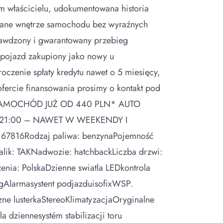
m właścicielu, udokumentowana historia
dbane wnętrze samochodu bez wyraźnych
prawdzony i gwarantowany przebieg
, pojazd zakupiony jako nowy u
czenie spłaty kredytu nawet o 5 miesięcy,
ofercie finansowania prosimy o kontakt pod
TEN SAMOCHÓD JUŻ OD 440 PLN* AUTO
21:00 – NAWET W WEEKENDY I
: 67816Rodzaj paliwa: benzynaPojemność
lik: TAKNadwozie: hatchbackLiczba drzwi:
nia: PolskaDzienne swiatla LEDkontrola
gAlarmasystent podjazduisofixWSP.
e lusterkaStereoKlimatyzacjaOryginalne
 dziennesystém stabilizacji toru