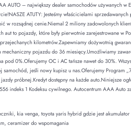
AAA AUTO – największy dealer samochodów używanych w Eu
ofercie!NASZE ATUTY: Jesteśmy właścicielami sprzedawan
ić w rozsądnej cenie.Niemal 2 miliony zadowolonych klientó
h aut to pojazdy, które były pierwotnie zarejestrowane
znie przejechanych kilometrów.Zapewniamy dożywotnią gwara
an mechaniczny pojazdu do 36 miesięcy.Umożliwiamy zawarc
asna pod 0%.Oferujemy OC i AC tańsze nawet do 30%. Wszys
ój samochód, jeśli nowy kupisz u nas.Oferujemy Program „
azdy próbnej.Kredyt dostępny na każde auto.Niniejsze ogło
rt. 556 indeks 1 Kodeksu cywilnego. Autocentrum AAA Auto
zniki, kia venga, toyota yaris hybrid gdzie jest akumulat
6km, ceramizer do wspomagania