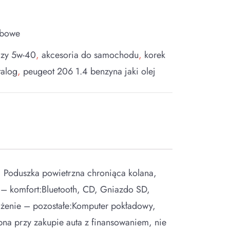
obowe
czy 5w-40
,
akcesoria do samochodu
,
korek
talog
,
peugeot 206 1.4 benzyna jaki olej
x, Poduszka powietrzna chroniąca kolana,
– komfort:Bluetooth, CD, Gniazdo SD,
enie – pozostałe:Komputer pokładowy,
pna przy zakupie auta z finansowaniem, nie