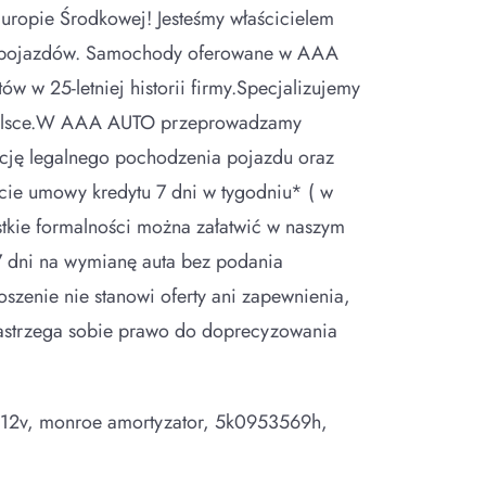
ropie Środkowej! Jesteśmy właścicielem
ych pojazdów. Samochody oferowane w AAA
w w 25-letniej historii firmy.Specjalizujemy
 w Polsce.W AAA AUTO przeprowadzamy
ncję legalnego pochodzenia pojazdu oraz
ie umowy kredytu 7 dni w tygodniu* ( w
tkie formalności można załatwić w naszym
7 dni na wymianę auta bez podania
szenie nie stanowi oferty ani zapewnienia,
 zastrzega sobie prawo do doprecyzowania
or 12v, monroe amortyzator, 5k0953569h,