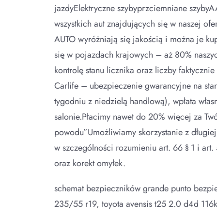
jazdyElektryczne szybyprzciemniane szyby
wszystkich aut znajdujących się w naszej 
AUTO wyróżniają się jakością i można je kup
się w pojazdach krajowych – aż 80% naszyc
kontrolę stanu licznika oraz liczby faktyc
Carlife – ubezpieczenie gwarancyjne na st
tygodniu z niedzielą handlową), wpłata wł
salonie.Płacimy nawet do 20% więcej za Tw
powodu”Umożliwiamy skorzystanie z długiej j
w szczególności rozumieniu art. 66 § 1 i a
oraz korekt omyłek.
schemat bezpieczników grande punto bezpiec
235/55 r19, toyota avensis t25 2.0 d4d 11