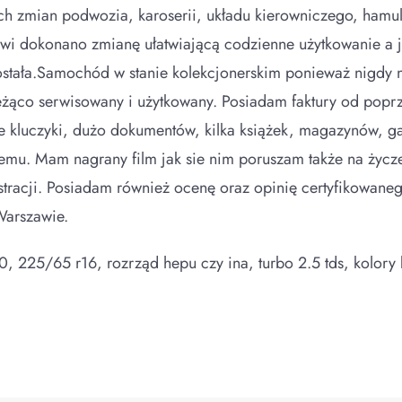
ch zmian podwozia, karoserii, układu kierowniczego, ham
 dokonano zmianę ułatwiającą codzienne użytkowanie a jest
stała.Samochód w stanie kolekcjonerskim ponieważ nigdy n
bieżąco serwisowany i użytkowany. Posiadam faktury od pop
kluczyki, dużo dokumentów, kilka książek, magazynów, g
emu. Mam nagrany film jak sie nim poruszam także na życze
stracji. Posiadam również ocenę oraz opinię certyfikowan
Warszawie.
.0, 225/65 r16, rozrząd hepu czy ina, turbo 2.5 tds, kolory