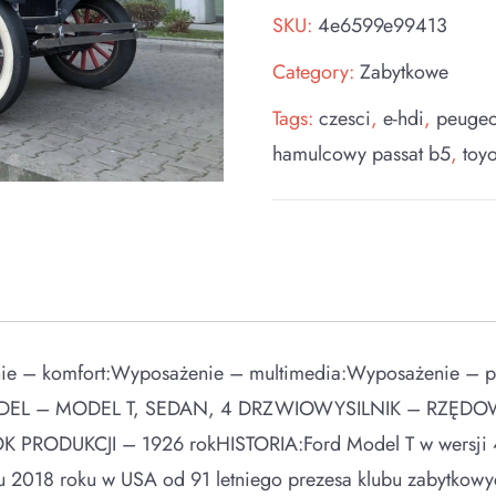
SKU:
4e6599e99413
Category:
Zabytkowe
Tags:
czesci
,
e-hdi
,
peugeo
hamulcowy passat b5
,
toy
 – komfort:Wyposażenie – multimedia:Wyposażenie – poz
MODEL – MODEL T, SEDAN, 4 DRZWIOWYSILNIK – RZĘ
PRODUKCJI – 1926 rokHISTORIA:Ford Model T w wersji 4 
2018 roku w USA od 91 letniego prezesa klubu zabytkowy