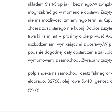
układem Start-Stop jak i bez niego.W zwią
mógł zabrać go w momencie dostawy:Zużyty
nie ma możliwości zmiany tego terminu.Kupu
chcesz zdać starego nie kupuj.Odbiór zużyt
trwa kilka minut – prosimy o cierpliwość.A
uszkodzeniami wynikającymi z dostawy.W pr
podanie dogodnej daty dostarczenia zakupi
wymontowany z samochodu.Zwracany zużyty
półplandeka na samochód, deutz fahr agrot
eldorado, 32768, olej rowe 5w40, gestosc 
yyyyy