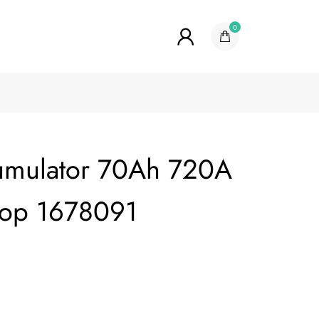
0
umulator 70Ah 720A
top 1678091