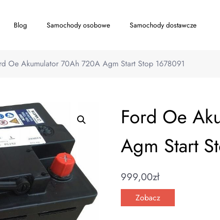
Blog
Samochody osobowe
Samochody dostawcze
rd Oe Akumulator 70Ah 720A Agm Start Stop 1678091
Ford Oe Ak
Agm Start S
999,00
zł
Zobacz