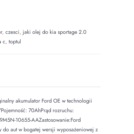
r
,
czesci
,
jaki olej do kia sportage 2.0
a c
,
toptul
inalny akumulator Ford OE w technologii
VPojemność: 70AhPrąd rozruchu:
 9M5N-10655-AAZastosowanie:Ford
do aut w bogatej wersji wyposażeniowej z