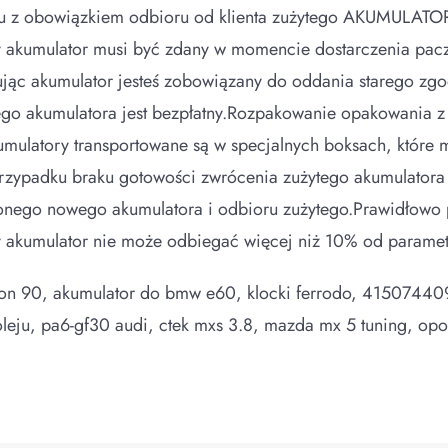
zku z obowiązkiem odbioru od klienta zużytego AKUMULATOR
 akumulator musi być zdany w momencie dostarczenia pacz
jąc akumulator jesteś zobowiązany do oddania starego zgod
ego akumulatora jest bezpłatny.Rozpakowanie opakowania z
kumulatory transportowane są w specjalnych boksach, które
zypadku braku gotowości zwrócenia zużytego akumulatora
onego nowego akumulatora i odbioru zużytego.Prawidłowo 
 akumulator nie może odbiegać więcej niż 10% od param
ron 90, akumulator do bmw e60, klocki ferrodo, 41507440
oleju, pa6-gf30 audi, ctek mxs 3.8, mazda mx 5 tuning, o