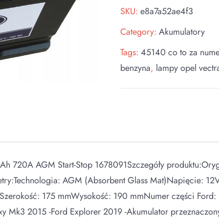
SKU:
e8a7a52ae4f3
Category:
Akumulatory
Tags:
45140 co to za nume
benzyna
,
lampy opel vectr
70Ah 720A AGM Start-Stop 1678091Szczegóły produktu:Oryg
ry:Technologia: AGM (Absorbent Glass Mat)Napięcie: 12
mSzerokość: 175 mmWysokość: 190 mmNumer części Ford:
 Mk3 2015 -Ford Explorer 2019 -Akumulator przeznaczony 