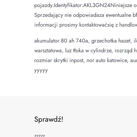
pojazdy.Identyfikator:AKL3GN24Niniejsze ogł
Sprzedający nie odpowiadaza ewentualne błę
informacji prosimy kontaktowaćsię z handl
akumulator 80 ah 740a, grzechotka hazet, ile
warsztatowa, luz tłoka w cylindrze, rozrząd
rozmiar skrytki inpost, nor auto katowice, au
yyyyy
Sprawdź!
zzzzz