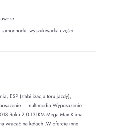
tawcze
o samochodu
,
wyszukiwarka części
a, ESP (stabilizacja toru jazdy),
yposażenie – multimedia:Wyposażenie –
z 2018 Roku 2,0-131KM Mega Max Klima
na wracać na kołach .W ofercie inne