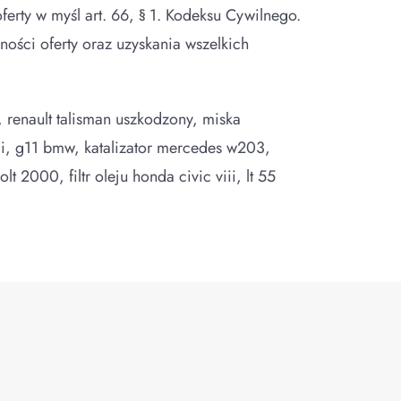
erty w myśl art. 66, § 1. Kodeksu Cywilnego.
ości oferty oraz uzyskania wszelkich
e, renault talisman uszkodzony, miska
di, g11 bmw, katalizator mercedes w203,
t 2000, filtr oleju honda civic viii, lt 55