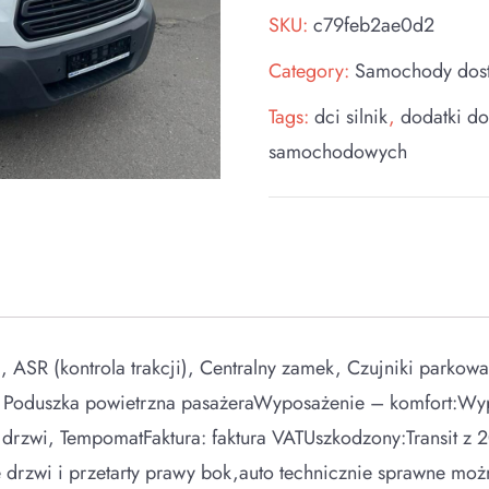
SKU:
c79feb2ae0d2
Category:
Samochody dos
Tags:
dci silnik
,
dodatki d
samochodowych
R (kontrola trakcji), Centralny zamek, Czujniki parkowani
y, Poduszka powietrzna pasażeraWyposażenie – komfort:W
drzwi, TempomatFaktura: faktura VATUszkodzony:Transit 
 drzwi i przetarty prawy bok,auto technicznie sprawne moż