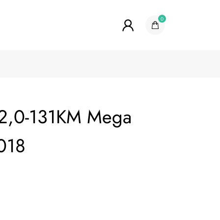
0
t 2,0-131KM Mega
018