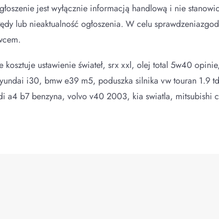
oszenie jest wyłącznie informacją handlową i nie stanowiof
dy lub nieaktualność ogłoszenia. W celu sprawdzeniazgodn
owcem.
 kosztuje ustawienie świateł, srx xxl, olej total 5w40 opini
 hyundai i30, bmw e39 m5, poduszka silnika vw touran 1.9 t
di a4 b7 benzyna, volvo v40 2003, kia swiatla, mitsubishi col