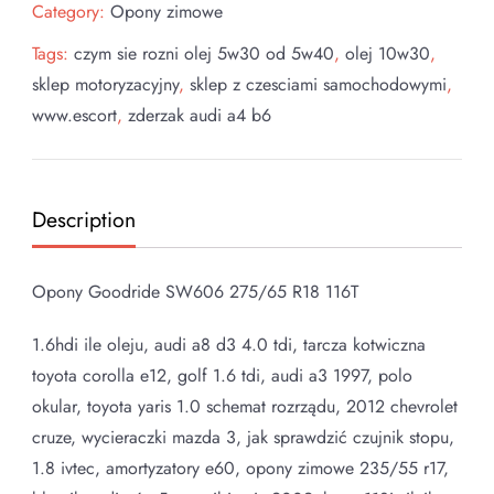
Category:
Opony zimowe
Tags:
czym sie rozni olej 5w30 od 5w40
,
olej 10w30
,
sklep motoryzacyjny
,
sklep z czesciami samochodowymi
,
www.escort
,
zderzak audi a4 b6
Description
Opony Goodride SW606 275/65 R18 116T
1.6hdi ile oleju, audi a8 d3 4.0 tdi, tarcza kotwiczna
toyota corolla e12, golf 1.6 tdi, audi a3 1997, polo
okular, toyota yaris 1.0 schemat rozrządu, 2012 chevrolet
cruze, wycieraczki mazda 3, jak sprawdzić czujnik stopu,
1.8 ivtec, amortyzatory e60, opony zimowe 235/55 r17,