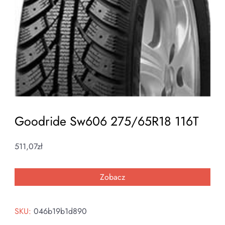
Goodride Sw606 275/65R18 116T
511,07
zł
Zobacz
SKU:
046b19b1d890