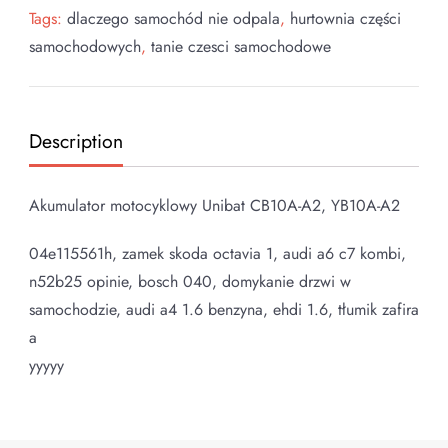
Tags:
dlaczego samochód nie odpala
,
hurtownia części
samochodowych
,
tanie czesci samochodowe
Description
Akumulator motocyklowy Unibat CB10A-A2, YB10A-A2
04e115561h, zamek skoda octavia 1, audi a6 c7 kombi,
n52b25 opinie, bosch 040, domykanie drzwi w
samochodzie, audi a4 1.6 benzyna, ehdi 1.6, tłumik zafira
a
yyyyy