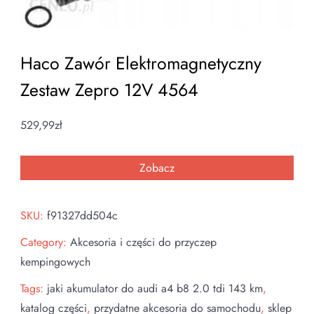
Haco Zawór Elektromagnetyczny
Zestaw Zepro 12V 4564
529,99
zł
Zobacz
SKU:
f91327dd504c
Category:
Akcesoria i części do przyczep
kempingowych
Tags:
jaki akumulator do audi a4 b8 2.0 tdi 143 km
,
katalog części
,
przydatne akcesoria do samochodu
,
sklep