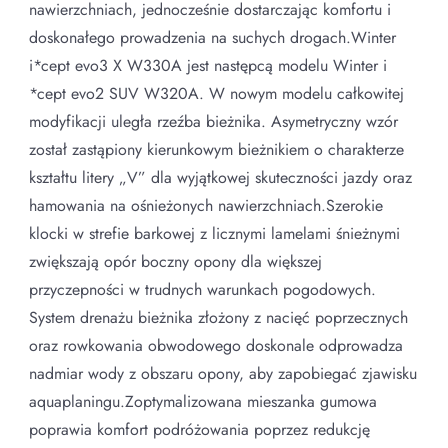
nawierzchniach, jednocześnie dostarczając komfortu i
doskonałego prowadzenia na suchych drogach.Winter
i*cept evo3 X W330A jest następcą modelu Winter i
*cept evo2 SUV W320A. W nowym modelu całkowitej
modyfikacji uległa rzeźba bieżnika. Asymetryczny wzór
został zastąpiony kierunkowym bieżnikiem o charakterze
kształtu litery „V” dla wyjątkowej skuteczności jazdy oraz
hamowania na ośnieżonych nawierzchniach.Szerokie
klocki w strefie barkowej z licznymi lamelami śnieżnymi
zwiększają opór boczny opony dla większej
przyczepności w trudnych warunkach pogodowych.
System drenażu bieżnika złożony z nacięć poprzecznych
oraz rowkowania obwodowego doskonale odprowadza
nadmiar wody z obszaru opony, aby zapobiegać zjawisku
aquaplaningu.Zoptymalizowana mieszanka gumowa
poprawia komfort podróżowania poprzez redukcję