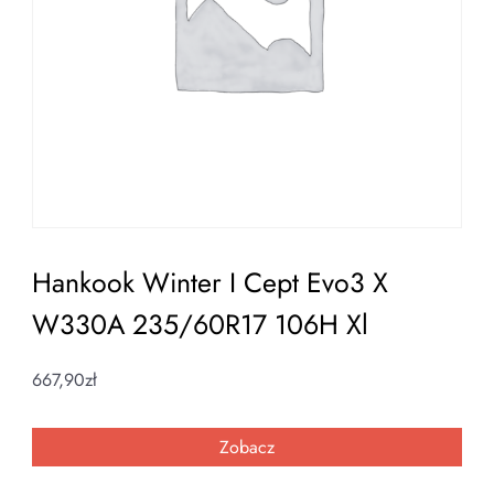
Hankook Winter I Cept Evo3 X
W330A 235/60R17 106H Xl
667,90
zł
Zobacz