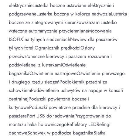
elektrycznieLusterka boczne ustawiane elektrycznie i
podgrzewaneLusterka boczne w kolorze nadwoziaLusterka
boczne ze zintegrowanymi kierunkowskazamiLusterko
wsteczne automatycznie przyciemnianeMocowania
ISOFIX na tylnych siedzeniachNawiew dla pasażerów
tylnych foteliOgranicznik prędkościOsłony
przeciwsłoneczne kierowcy i pasażera rozsuwane i
podświetlane, z lusterkamiOświetlenie
bagażnikaOświetlenie nastrojoweOświetlenie pierwszego
i drugiego rzędu siedzeńPodłokietnik przedni ze
schowkiemPodświetlenie uchwytów na napoje w konsoli
centralnejPoduszki powietrzne boczne i
kurtynowePoduszki powietrzne przednie dla kierowcy i
pasażeraPort USB do ładowaniaPrzygotowanie do
montażu haka holowniczegoReflektory LEDRelingi
dachoweSchowek w podłodze bagażnikaSiatka