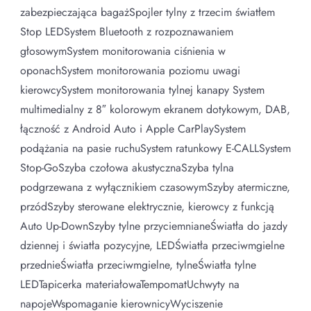
zabezpieczająca bagażSpojler tylny z trzecim światłem
Stop LEDSystem Bluetooth z rozpoznawaniem
głosowymSystem monitorowania ciśnienia w
oponachSystem monitorowania poziomu uwagi
kierowcySystem monitorowania tylnej kanapy System
multimedialny z 8″ kolorowym ekranem dotykowym, DAB,
łączność z Android Auto i Apple CarPlaySystem
podążania na pasie ruchuSystem ratunkowy E-CALLSystem
Stop-GoSzyba czołowa akustycznaSzyba tylna
podgrzewana z wyłącznikiem czasowymSzyby atermiczne,
przódSzyby sterowane elektrycznie, kierowcy z funkcją
Auto Up-DownSzyby tylne przyciemnianeŚwiatła do jazdy
dziennej i światła pozycyjne, LEDŚwiatła przeciwmgielne
przednieŚwiatła przeciwmgielne, tylneŚwiatła tylne
LEDTapicerka materiałowaTempomatUchwyty na
napojeWspomaganie kierownicyWyciszenie