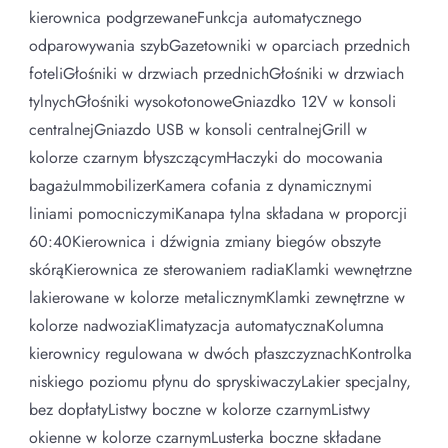
kierownica podgrzewaneFunkcja automatycznego
odparowywania szybGazetowniki w oparciach przednich
foteliGłośniki w drzwiach przednichGłośniki w drzwiach
tylnychGłośniki wysokotonoweGniazdko 12V w konsoli
centralnejGniazdo USB w konsoli centralnejGrill w
kolorze czarnym błyszczącymHaczyki do mocowania
bagażuImmobilizerKamera cofania z dynamicznymi
liniami pomocniczymiKanapa tylna składana w proporcji
60:40Kierownica i dźwignia zmiany biegów obszyte
skórąKierownica ze sterowaniem radiaKlamki wewnętrzne
lakierowane w kolorze metalicznymKlamki zewnętrzne w
kolorze nadwoziaKlimatyzacja automatycznaKolumna
kierownicy regulowana w dwóch płaszczyznachKontrolka
niskiego poziomu płynu do spryskiwaczyLakier specjalny,
bez dopłatyListwy boczne w kolorze czarnymListwy
okienne w kolorze czarnymLusterka boczne składane