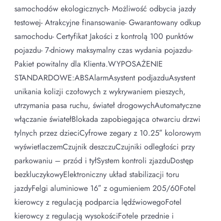
samochodów ekologicznych- Możliwość odbycia jazdy
testowej- Atrakcyjne finansowanie- Gwarantowany odkup
samochodu- Certyfikat Jakości z kontrolą 100 punktów
pojazdu- 7-dniowy maksymalny czas wydania pojazdu-
Pakiet powitalny dla Klienta.WYPOSAŻENIE
STANDARDOWE:ABSAlarmAsystent podjazduAsystent
unikania kolizji czołowych z wykrywaniem pieszych,
utrzymania pasa ruchu, świateł drogowychAutomatyczne
włączanie światełBlokada zapobiegająca otwarciu drzwi
tylnych przez dzieciCyfrowe zegary z 10.25″ kolorowym
wyświetlaczemCzujnik deszczuCzujniki odległości przy
parkowaniu – przód i tyłSystem kontroli zjazduDostęp
bezkluczykowyElektroniczny układ stabilizacji toru
jazdyFelgi aluminiowe 16″ z ogumieniem 205/60Fotel
kierowcy z regulacją podparcia lędźwiowegoFotel
kierowcy z regulacją wysokościFotele przednie i