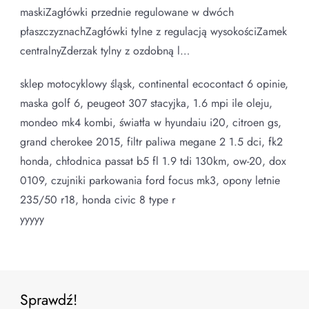
maskiZagłówki przednie regulowane w dwóch
płaszczyznachZagłówki tylne z regulacją wysokościZamek
centralnyZderzak tylny z ozdobną l…
sklep motocyklowy śląsk, continental ecocontact 6 opinie,
maska golf 6, peugeot 307 stacyjka, 1.6 mpi ile oleju,
mondeo mk4 kombi, światła w hyundaiu i20, citroen gs,
grand cherokee 2015, filtr paliwa megane 2 1.5 dci, fk2
honda, chłodnica passat b5 fl 1.9 tdi 130km, ow-20, dox
0109, czujniki parkowania ford focus mk3, opony letnie
235/50 r18, honda civic 8 type r
yyyyy
Sprawdź!