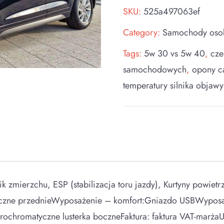
SKU:
525a497063ef
Category:
Samochody os
Tags:
5w 30 vs 5w 40
,
cze
samochodowych
,
opony c
temperatury silnika objawy
zmierzchu, ESP (stabilizacja toru jazdy), Kurtyny powietr
boczne przednieWyposażenie – komfort:Gniazdo USBWypos
ektrochromatyczne lusterka boczneFaktura: faktura VAT