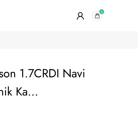
0
son 1.7CRDI Navi
onik Ka…