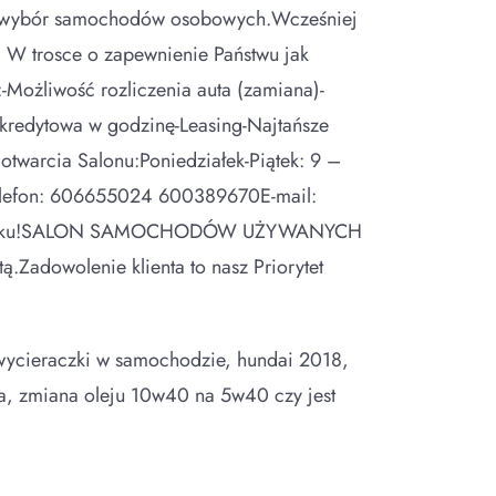
 wybór samochodów osobowych.Wcześniej
 W trosce o zapewnienie Państwu jak
-Możliwość rozliczenia auta (zamiana)-
a kredytowa w godzinę-Leasing-Najtańsze
twarcia Salonu:Poniedziałek-Piątek: 9 –
Telefon: 606655024 600389670E-mail:
a Facebooku!SALON SAMOCHODÓW UŻYWANYCH
Zadowolenie klienta to nasz Priorytet
 wycieraczki w samochodzie, hundai 2018,
a, zmiana oleju 10w40 na 5w40 czy jest