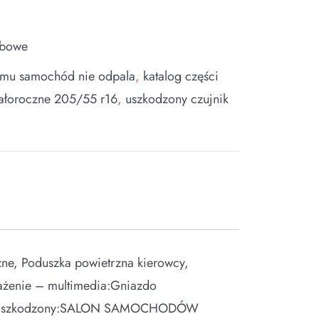
obowe
mu samochód nie odpala
,
katalog części
ałoroczne 205/55 r16
,
uszkodzony czujnik
zne, Poduszka powietrzna kierowcy,
ażenie – multimedia:Gniazdo
-marżaUszkodzony:SALON SAMOCHODÓW