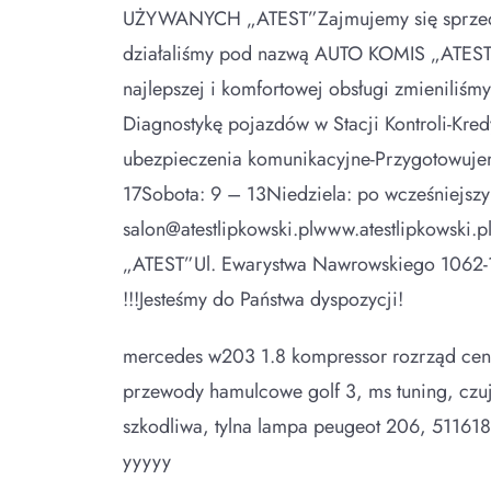
UŻYWANYCH „ATEST”Zajmujemy się sprzeda
działaliśmy pod nazwą AUTO KOMIS „ATEST”,
najlepszej i komfortowej obsługi zmieniliśm
Diagnostykę pojazdów w Stacji Kontroli-Kred
ubezpieczenia komunikacyjne-Przygotowujemy
17Sobota: 9 – 13Niedziela: po wcześniejs
salon@atestlipkowski.plwww.atestlipkow
„ATEST”Ul. Ewarystwa Nawrowskiego 1062-10
!!!Jesteśmy do Państwa dyspozycji!
mercedes w203 1.8 kompressor rozrząd cena,
przewody hamulcowe golf 3, ms tuning, czu
szkodliwa, tylna lampa peugeot 206, 51161
yyyyy