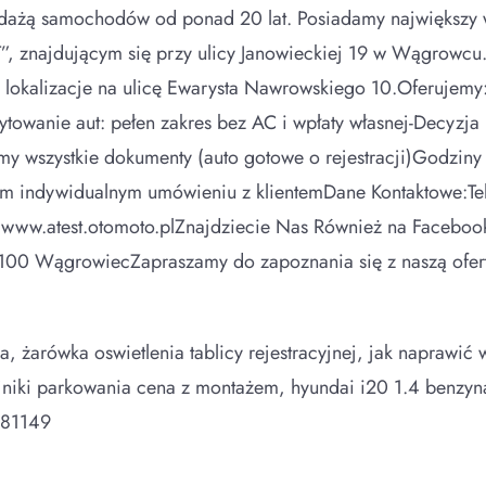
żą samochodów od ponad 20 lat. Posiadamy największy
 znajdującym się przy ulicy Janowieckiej 19 w Wągrowcu.
y lokalizacje na ulicę Ewarysta Nawrowskiego 10.Oferujemy:
ytowanie aut: pełen zakres bez AC i wpłaty własnej-Decyzj
 wszystkie dokumenty (auto gotowe o rejestracji)Godziny o
zym indywidualnym umówieniu z klientemDane Kontaktowe:
ski.plwww.atest.otomoto.plZnajdziecie Nas Również n
0 WągrowiecZapraszamy do zapoznania się z naszą ofertą.
 żarówka oswietlenia tablicy rejestracyjnej, jak naprawić
jniki parkowania cena z montażem, hyundai i20 1.4 benzyn
881149