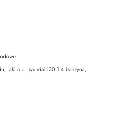
hodowe
du
,
jaki olej hyundai i30 1.4 benzyna
,