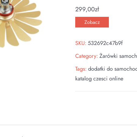
299,00
zł
Zobacz
SKU:
532692c47b9f
Category:
Żarówki samoc
Tags:
dodatki do samocho
katalog czesci online