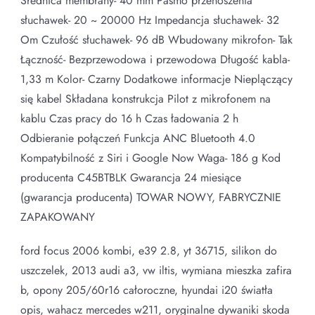
Średnica membrany- 40 mm Pasmo przenoszenia
słuchawek- 20 ~ 20000 Hz Impedancja słuchawek- 32
Om Czułość słuchawek- 96 dB Wbudowany mikrofon- Tak
Łączność- Bezprzewodowa i przewodowa Długość kabla-
1,33 m Kolor- Czarny Dodatkowe informacje Nieplączący
się kabel Składana konstrukcja Pilot z mikrofonem na
kablu Czas pracy do 16 h Czas ładowania 2 h
Odbieranie połączeń Funkcja ANC Bluetooth 4.0
Kompatybilność z Siri i Google Now Waga- 186 g Kod
producenta C45BTBLK Gwarancja 24 miesiące
(gwarancja producenta) TOWAR NOWY, FABRYCZNIE
ZAPAKOWANY
ford focus 2006 kombi, e39 2.8, yt 36715, silikon do
uszczelek, 2013 audi a3, vw iltis, wymiana mieszka zafira
b, opony 205/60r16 całoroczne, hyundai i20 światła
opis, wahacz mercedes w211, oryginalne dywaniki skoda