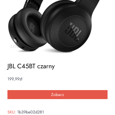
JBL C45BT czarny
199,99
zł
Zobacz
SKU:
1b39be02d281