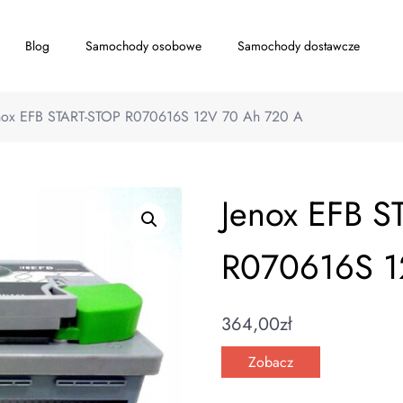
Blog
Samochody osobowe
Samochody dostawcze
nox EFB START-STOP R070616S 12V 70 Ah 720 A
Jenox EFB S
R070616S 1
364,00
zł
Zobacz