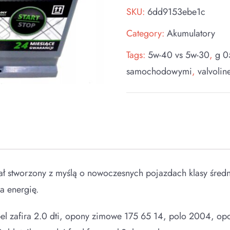
SKU:
6dd9153ebe1c
Category:
Akumulatory
Tags:
5w-40 vs 5w-30
,
g 0
samochodowymi
,
valvolin
tał stworzony z myślą o nowoczesnych pojazdach klasy śred
 energię.
pel zafira 2.0 dti, opony zimowe 175 65 14, polo 2004, opo