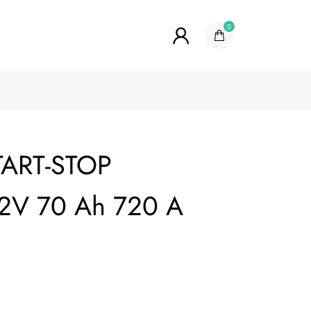
0
TART-STOP
2V 70 Ah 720 A