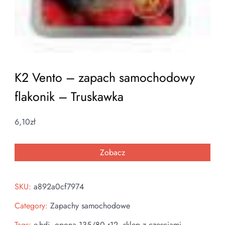
K2 Vento – zapach samochodowy
flakonik – Truskawka
6,10
zł
Zobacz
SKU:
a892a0cf7974
Category:
Zapachy samochodowe
Tags:
e-hdi
,
opona 135/80 r12
,
sklep z czesciami