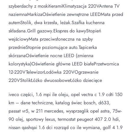
szyberdachy z moskitieramiKlimatyzacja 220VAntena TV
naziemnaMarkizaOświetlenie zewnętrzne LEEDMata przed
autemStolik, dwa krzesła, leżak.Szafka kuchenna
składana.Grill gazowy.Ekspres do kawyStopień
wejściowyMata przeciwsłoneczna na szyby
przednieStopnie poziomujące auto.Tapicerka
skórzanaOświetlenie nocne LEED (zmienna
kolorystyka)Oświetlenie główne LEED białePrzetwornica
12-220VTelewizorLodówka 220VOgrzewanie
220VStolikŁóżko dwuosoboweŁóżko dziecięce
iveco części, 1.6 mpi ile oleju, opel vectra c 1.9 cdti 150
km – dane techniczne, katalog świec bosch, d633,
passat vr5, w 211 mercedes, wysprzeglik opel astra, 75w-
90 olej, sportowy lexus, termostat peugeot 407 2.0 hdi,
nissan qashqai 1.6 dci rozrząd co ile wymiana, golf 4 1.9