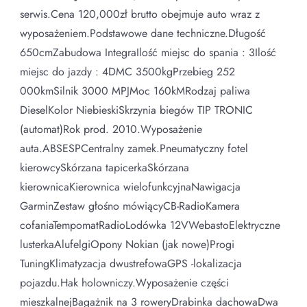
serwis.Cena 120,000zł brutto obejmuje auto wraz z
wyposażeniem.Podstawowe dane techniczne.Długość
650cmZabudowa IntegraIlość miejsc do spania : 3Ilość
miejsc do jazdy : 4DMC 3500kgPrzebieg 252
000kmSilnik 3000 MPJMoc 160kMRodzaj paliwa
DieselKolor NiebieskiSkrzynia biegów TIP TRONIC
(automat)Rok prod. 2010.Wyposażenie
auta.ABSESPCentralny zamek.Pneumatyczny fotel
kierowcySkórzana tapicerkaSkórzana
kierownicaKierownica wielofunkcyjnaNawigacja
GarminZestaw głośno mówiącyCB-RadioKamera
cofaniaTempomatRadioLodówka 12VWebastoElektryczne
lusterkaAlufelgiOpony Nokian (jak nowe)Progi
TuningKlimatyzacja dwustrefowaGPS -lokalizacja
pojazdu.Hak holowniczy.Wyposażenie części
mieszkalnejBagażnik na 3 roweryDrabinka dachowaDwa