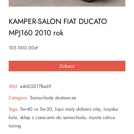
KAMPER-SALON FIAT DUCATO
MPJ160 2010 rok
105 000,00
zł
Zobacz
SKU:
a46052178a69
Category:
Samochody dostawcze
Tags:
5w-40 vs 5w-30
,
liqui moly dobierz olej
,
lozyska
kola
,
sklep z czesciami do samochodu
,
toyota celica
tuning